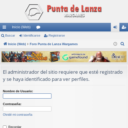
Inicio (Web)
nl
Buscar
Identificarse
or
Registrarse
de
eg
B
ac
Inicio (Web)
Foro Punta de Lanza Wargames
os
nti
ist
u
es
fic
ra
s
rá
ar
rs
c
a
pi
se
e
El administrador del sitio requiere que esté registrado
r
y se haya identificado para ver perfiles.
do
s
Nombre de Usuario:
Contraseña:
Olvidé mi contraseña
Recordar