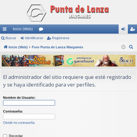
Inicio (Web)
nl
Buscar
Identificarse
or
Registrarse
de
eg
B
ac
Inicio (Web)
Foro Punta de Lanza Wargames
os
nti
ist
u
es
fic
ra
s
rá
ar
rs
c
a
pi
se
e
El administrador del sitio requiere que esté registrado
r
y se haya identificado para ver perfiles.
do
s
Nombre de Usuario:
Contraseña:
Olvidé mi contraseña
Recordar