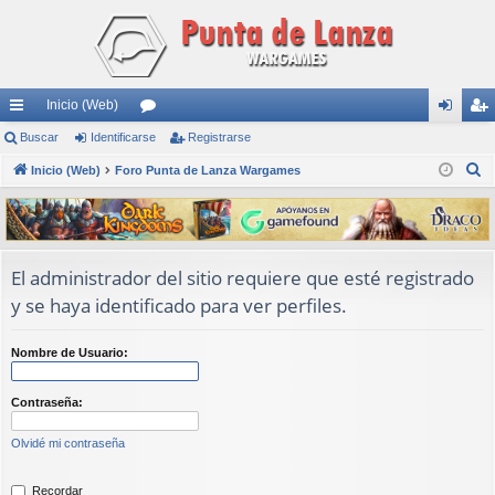
Inicio (Web)
nl
Buscar
Identificarse
or
Registrarse
de
eg
B
ac
Inicio (Web)
Foro Punta de Lanza Wargames
os
nti
ist
u
es
fic
ra
s
rá
ar
rs
c
a
pi
se
e
El administrador del sitio requiere que esté registrado
r
y se haya identificado para ver perfiles.
do
s
Nombre de Usuario:
Contraseña:
Olvidé mi contraseña
Recordar