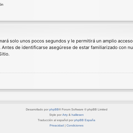
ión
omará solo unos pocos segundos y le permitirá un amplio acceso
. Antes de identificarse asegúrese de estar familiarizado con nu
itio.
Desarrollado por
phpBB
® Forum Software © phpBB Limited
Style por
Arty
&
halilesen
Traducción al español por
phpBB España
Privacidad
|
Condiciones