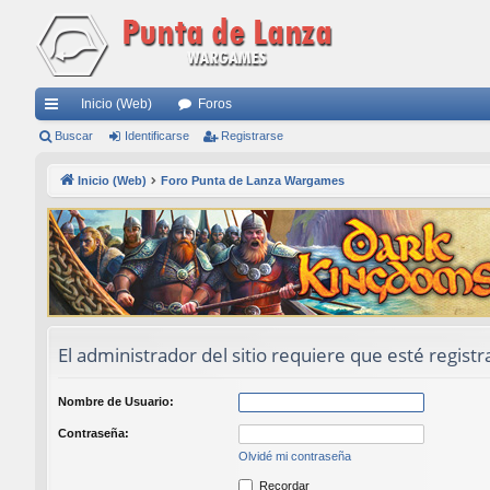
Inicio (Web)
Foros
nl
Buscar
Identificarse
Registrarse
ac
Inicio (Web)
Foro Punta de Lanza Wargames
es
rá
pi
do
s
El administrador del sitio requiere que esté registr
Nombre de Usuario:
Contraseña:
Olvidé mi contraseña
Recordar