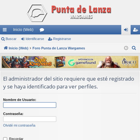
Inicio (Web)
nl
Buscar
Identificarse
or
Registrarse
de
eg
B
ac
Inicio (Web)
Foro Punta de Lanza Wargames
os
nti
ist
u
es
fic
ra
s
rá
ar
rs
c
a
pi
se
e
El administrador del sitio requiere que esté registrado
r
y se haya identificado para ver perfiles.
do
s
Nombre de Usuario:
Contraseña:
Olvidé mi contraseña
Recordar