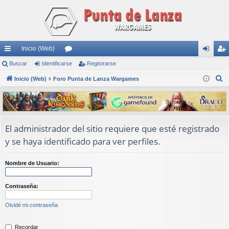
Inicio (Web)
nl
Buscar
Identificarse
or
Registrarse
de
eg
B
ac
Inicio (Web)
Foro Punta de Lanza Wargames
os
nti
ist
u
es
fic
ra
s
rá
ar
rs
c
a
pi
se
e
El administrador del sitio requiere que esté registrado
r
y se haya identificado para ver perfiles.
do
s
Nombre de Usuario:
Contraseña:
Olvidé mi contraseña
Recordar