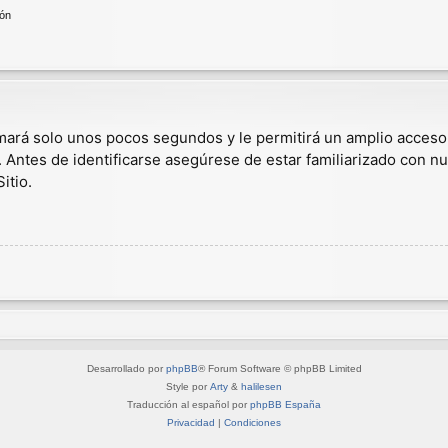
ión
omará solo unos pocos segundos y le permitirá un amplio acceso
. Antes de identificarse asegúrese de estar familiarizado con nu
itio.
Desarrollado por
phpBB
® Forum Software © phpBB Limited
Style por
Arty
&
halilesen
Traducción al español por
phpBB España
Privacidad
|
Condiciones