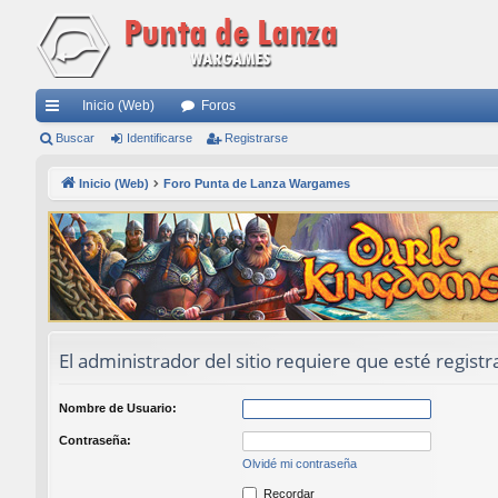
Inicio (Web)
Foros
nl
Buscar
Identificarse
Registrarse
ac
Inicio (Web)
Foro Punta de Lanza Wargames
es
rá
pi
do
s
El administrador del sitio requiere que esté registr
Nombre de Usuario:
Contraseña:
Olvidé mi contraseña
Recordar