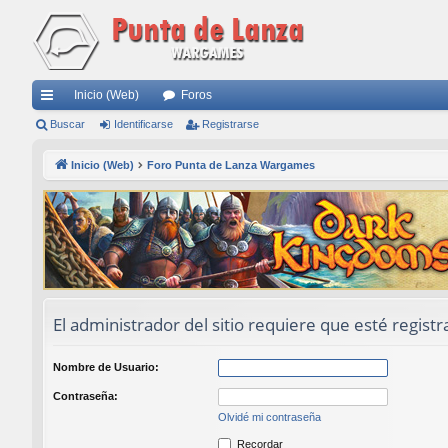
Inicio (Web)
Foros
nl
Buscar
Identificarse
Registrarse
ac
Inicio (Web)
Foro Punta de Lanza Wargames
es
rá
pi
do
s
El administrador del sitio requiere que esté registr
Nombre de Usuario:
Contraseña:
Olvidé mi contraseña
Recordar