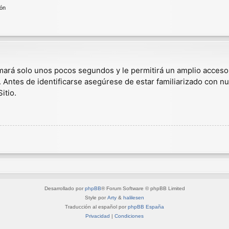
ión
omará solo unos pocos segundos y le permitirá un amplio acceso
. Antes de identificarse asegúrese de estar familiarizado con nu
itio.
Desarrollado por
phpBB
® Forum Software © phpBB Limited
Style por
Arty
&
halilesen
Traducción al español por
phpBB España
Privacidad
|
Condiciones