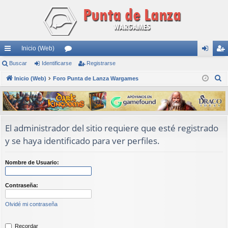
Inicio (Web)
nl
Buscar
Identificarse
or
Registrarse
de
eg
B
ac
Inicio (Web)
Foro Punta de Lanza Wargames
os
nti
ist
u
es
fic
ra
s
rá
ar
rs
c
a
pi
se
e
El administrador del sitio requiere que esté registrado
r
y se haya identificado para ver perfiles.
do
s
Nombre de Usuario:
Contraseña:
Olvidé mi contraseña
Recordar