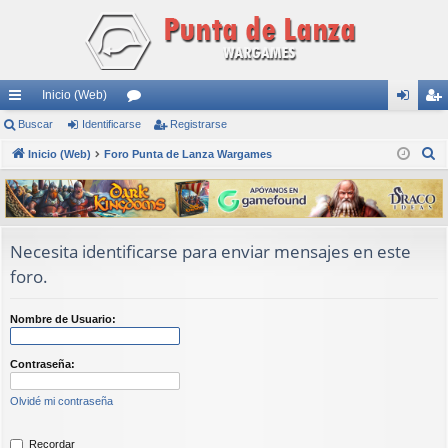
Inicio (Web)
nl
Buscar
Identificarse
or
Registrarse
de
eg
B
ac
Inicio (Web)
Foro Punta de Lanza Wargames
os
nti
ist
u
es
fic
ra
s
rá
ar
rs
c
a
pi
se
e
Necesita identificarse para enviar mensajes en este
r
foro.
do
s
Nombre de Usuario:
Contraseña:
Olvidé mi contraseña
Recordar