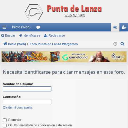
Inicio (Web)
nl
Buscar
Identificarse
or
Registrarse
de
eg
B
ac
Inicio (Web)
Foro Punta de Lanza Wargames
os
nti
ist
u
es
fic
ra
s
rá
ar
rs
c
a
pi
se
e
Necesita identificarse para citar mensajes en este foro.
r
do
Nombre de Usuario:
s
Contraseña:
Olvidé mi contraseña
Recordar
Ocultar mi estado de conexión en esta sesión