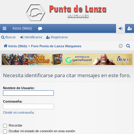
Inicio (Web)
nl
Buscar
Identificarse
or
Registrarse
de
eg
B
ac
Inicio (Web)
Foro Punta de Lanza Wargames
os
nti
ist
u
es
fic
ra
s
rá
ar
rs
c
a
pi
se
e
Necesita identificarse para citar mensajes en este foro.
r
do
Nombre de Usuario:
s
Contraseña:
Olvidé mi contraseña
Recordar
Ocultar mi estado de conexión en esta sesión