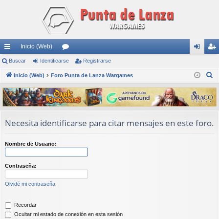
Inicio (Web)
nl
Buscar
Identificarse
or
Registrarse
de
eg
B
ac
Inicio (Web)
Foro Punta de Lanza Wargames
os
nti
ist
u
es
fic
ra
s
rá
ar
rs
c
a
pi
se
e
Necesita identificarse para citar mensajes en este foro.
r
do
Nombre de Usuario:
s
Contraseña:
Olvidé mi contraseña
Recordar
Ocultar mi estado de conexión en esta sesión