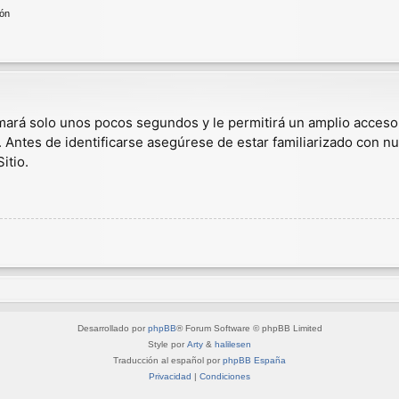
ión
omará solo unos pocos segundos y le permitirá un amplio acceso
. Antes de identificarse asegúrese de estar familiarizado con nu
itio.
Desarrollado por
phpBB
® Forum Software © phpBB Limited
Style por
Arty
&
halilesen
Traducción al español por
phpBB España
Privacidad
|
Condiciones