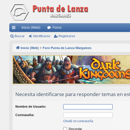
Inicio (Web)
Foros
nl
Buscar
Identificarse
Registrarse
ac
Inicio (Web)
Foro Punta de Lanza Wargames
es
rá
pi
do
s
Necesita identificarse para responder temas en est
Nombre de Usuario:
Contraseña:
Olvidé mi contraseña
Recordar