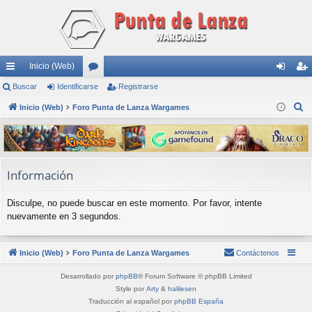
Inicio (Web)
nl
Buscar
Identificarse
or
Registrarse
de
eg
B
ac
Inicio (Web)
Foro Punta de Lanza Wargames
os
nti
ist
u
es
fic
ra
s
rá
ar
rs
c
a
pi
se
e
Información
r
do
Disculpe, no puede buscar en este momento. Por favor, intente
s
nuevamente en 3 segundos.
Inicio (Web)
Foro Punta de Lanza Wargames
Contáctenos
Desarrollado por
phpBB
® Forum Software © phpBB Limited
Style por
Arty
&
halilesen
Traducción al español por
phpBB España