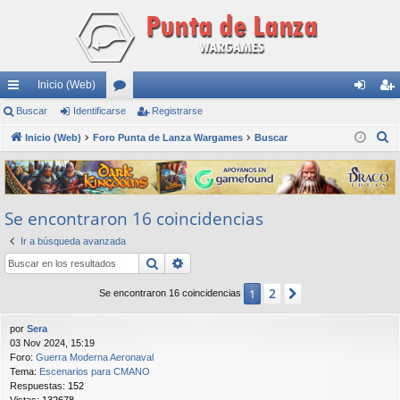
Inicio (Web)
nl
Buscar
Identificarse
or
Registrarse
de
eg
B
ac
Inicio (Web)
Foro Punta de Lanza Wargames
os
Buscar
nti
ist
u
es
fic
ra
s
rá
ar
rs
c
Se encontraron 16 coincidencias
a
pi
se
e
r
Ir a búsqueda avanzada
do
Buscar
Búsqueda avanzada
s
2
1
Siguiente
Se encontraron 16 coincidencias
por
Sera
03 Nov 2024, 15:19
Foro:
Guerra Moderna Aeronaval
Tema:
Escenarios para CMANO
Respuestas:
152
Vistas:
132678