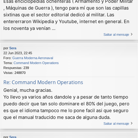
Esas enciclopedias ochenteras ( Armamento y Poder Militar
, Máquinas de Guerra ), tengo para mí que son las capillas
sixtinas que el sector editorial dedicó al militar. Las
entererraron Wikipedia y Youtube, internet en general. En
los noventa ya venían ...
Saltar al mensaje
por
Sera
22 Jun 2023, 22:45
Foro:
Guerra Moderna Aeronaval
Tema:
Command Modern Operations
Respuestas:
239
Vistas:
248870
Re: Command Modern Operations
Genial, mucha gracias.
Yo llevo ya varios años dandole y a pesar de tanto tiempo
puedo decir que tan solo dominare el 80% del juego, pero
es que el idioma tampoco me lo pone facil asi que seguro
que el manual traducido me saca de alguna duda.
Saltar al mensaje
por
Sera