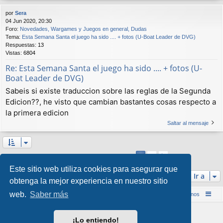
por
Sera
04 Jun 2020, 20:30
Foro:
Novedades, Wargames y Juegos en general, Dudas
Tema:
Esta Semana Santa el juego ha sido .... + fotos (U-Boat Leader de DVG)
Respuestas:
13
Vistas:
6804
Re: Esta Semana Santa el juego ha sido .... + fotos (U-
Boat Leader de DVG)
Sabeis si existe traduccion sobre las reglas de la Segunda
Edicion??, he visto que cambian bastantes cosas respecto a
la primera edicion
Saltar al mensaje
2
1
Siguiente
Se encontraron 16 coincidencias
Este sitio web utiliza cookies para asegurar que
Ir a
obtenga la mejor experiencia en nuestro sitio
web.
Saber más
Inicio (Web)
Foro Punta de Lanza Wargames
Contáctenos
Desarrollado por
phpBB
® Forum Software © phpBB Limited
¡Lo entiendo!
Style por
Arty
&
halilesen