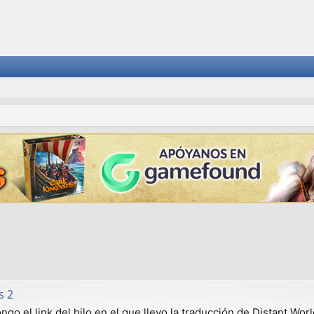
s 2
go el link del hilo en el que llevo la traducción de Distant Worl