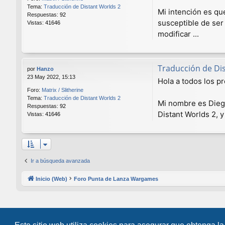
Tema:
Traducción de Distant Worlds 2
Mi intención es que
Respuestas:
92
susceptible de ser 
Vistas:
41646
modificar ...
Traducción de Di
por
Hanzo
23 May 2022, 15:13
Hola a todos los p
Foro:
Matrix / Slitherine
Tema:
Traducción de Distant Worlds 2
Mi nombre es Diego
Respuestas:
92
Distant Worlds 2, y
Vistas:
41646
Ir a búsqueda avanzada
Inicio (Web)
Foro Punta de Lanza Wargames