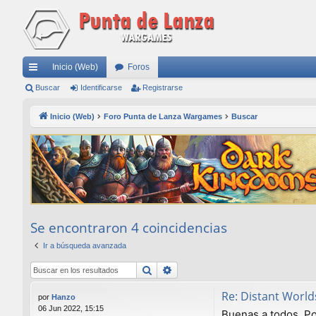
Inicio (Web)
Foros
nl
Buscar
Identificarse
Registrarse
ac
Inicio (Web)
Foro Punta de Lanza Wargames
Buscar
es
rá
pi
do
s
Se encontraron 4 coincidencias
Ir a búsqueda avanzada
Buscar
Búsqueda avanzada
Re: Distant World
por
Hanzo
06 Jun 2022, 15:15
Buenas a todos. Pon