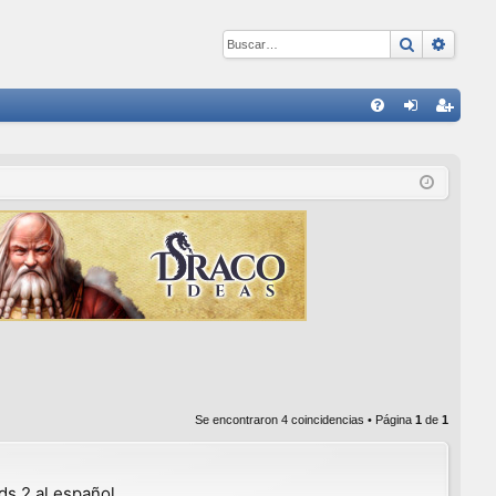
Buscar
Búsqu
E
FA
de
eg
Q
nti
ist
fic
ra
ar
rs
se
e
Se encontraron 4 coincidencias • Página
1
de
1
ds 2 al español.