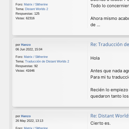
Foro:
Matrix / Slitherine
Todo lo concernien
Tema:
Distant Worlds 2
Respuestas:
125
Ahora mismo acabo d
Vistas:
62316
de ...
Re: Traducción de
por
Hanzo
06 Jun 2022, 15:04
Foro:
Matrix / Slitherine
Hola
Tema:
Traducción de Distant Worlds 2
Respuestas:
92
Antes que nada agr
Vistas:
41646
Para mi tu traducci
Recién lo empiezo 
quedaron tanto los 
Re: Distant World
por
Hanzo
26 May 2022, 13:13
Cierto es.
Foro:
Matrix / Slitherine