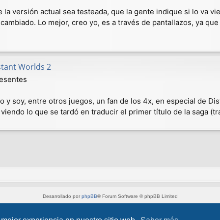
 la versión actual sea testeada, que la gente indique si lo va 
cambiado. Lo mejor, creo yo, es a través de pantallazos, ya que
stant Worlds 2
resentes
 y soy, entre otros juegos, un fan de los 4x, en especial de Dis
 viendo lo que se tardó en traducir el primer título de la saga 
Desarrollado por
phpBB
® Forum Software © phpBB Limited
Style por
Arty
&
halilesen
Traducción al español por
phpBB España