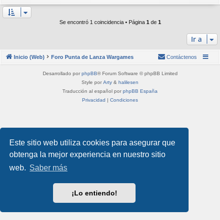
Se encontró 1 coincidencia • Página
1
de
1
Ir a
Inicio (Web)
Foro Punta de Lanza Wargames
Contáctenos
Desarrollado por
phpBB
® Forum Software © phpBB Limited
Style por
Arty
&
halilesen
Traducción al español por
phpBB España
Privacidad
|
Condiciones
Este sitio web utiliza cookies para asegurar que
obtenga la mejor experiencia en nuestro sitio
web.
Saber más
¡Lo entiendo!