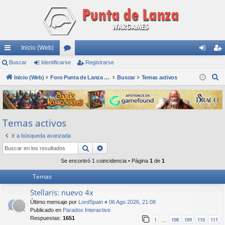
Inicio (Web)
nl
Buscar
Identificarse
or
Registrarse
de
eg
B
ac
Inicio (Web)
os
Foro Punta de Lanza Wargames
Buscar
Temas activos
nti
ist
u
es
fic
ra
s
rá
ar
rs
c
Temas activos
a
pi
se
e
r
Ir a búsqueda avanzada
do
Buscar
Búsqueda avanzada
s
Se encontró 1 coincidencia • Página
1
de
1
Temas
Stellaris: nuevo 4x
Último mensaje por
LordSpain
«
06 Ago 2026, 21:08
Publicado en
Paradox Interactive
Respuestas:
1651
1
108
109
110
111
…