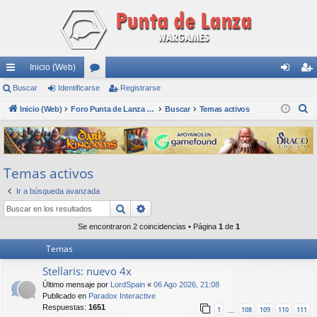
Inicio (Web)
nl
Buscar
Identificarse
or
Registrarse
de
eg
B
ac
Inicio (Web)
os
Foro Punta de Lanza Wargames
Buscar
Temas activos
nti
ist
u
es
fic
ra
s
rá
ar
rs
c
Temas activos
a
pi
se
e
r
Ir a búsqueda avanzada
do
Buscar
Búsqueda avanzada
s
Se encontraron 2 coincidencias • Página
1
de
1
Temas
Stellaris: nuevo 4x
Último mensaje por
LordSpain
«
06 Ago 2026, 21:08
Publicado en
Paradox Interactive
Respuestas:
1651
1
108
109
110
111
…