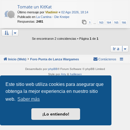
Tomate un KitKat
Último mensaje por
Vladimir
«
02 Ago 2026, 18:14
Publicado en
La Cantina - Die Kneipe
Respuestas:
2481
1
163
164
165
166
…
Se encontraron 2 coincidencias • Página
1
de
1
Ir a
Inicio (Web)
Foro Punta de Lanza Wargames
Contáctenos
Desarrollado por
phpBB
® Forum Software © phpBB Limited
Style por
Arty
&
halilesen
Traducción al español por
phpBB España
Este sitio web utiliza cookies para asegurar que
Privacidad
|
Condiciones
obtenga la mejor experiencia en nuestro sitio
web.
Saber más
¡Lo entiendo!