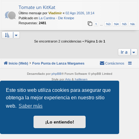
Tomate un KitKat
Último mensaje por
Vladimir
«
02 Ago 2026, 18:14
Publicado en
La Cantina - Die Kneipe
Respuestas:
2481
1
163
164
165
166
…
Se encontraron 2 coincidencias • Página
1
de
1
Ir a
Inicio (Web)
Foro Punta de Lanza Wargames
Contáctenos
Desarrollado por
phpBB
® Forum Software © phpBB Limited
Style por
Arty
&
halilesen
Traducción al español por
phpBB España
Este sitio web utiliza cookies para asegurar que
Privacidad
|
Condiciones
obtenga la mejor experiencia en nuestro sitio
web.
Saber más
¡Lo entiendo!