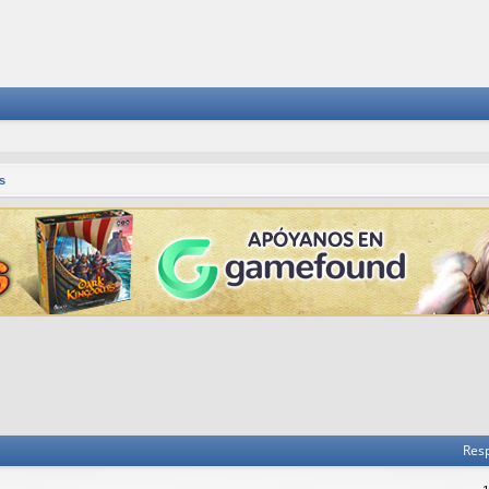
s
Res