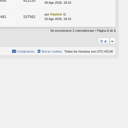
1650
612235
06 Ago 2026, 18:16
por
Vladimir
2481
537562
02 Ago 2026, 18:14
Se encontraron 2 coincidencias • Página
1
de
1
Ir a
Contáctenos
Borrar cookies
Todos los horarios son
UTC+02:00