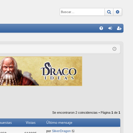
Buscar
Búsqu
E
FA
de
eg
Q
nti
ist
fic
ra
ar
rs
se
e
Se encontraron 2 coincidencias • Página
1
de
1
puestas
Vistas
Último mensaje
por
SilverDragon