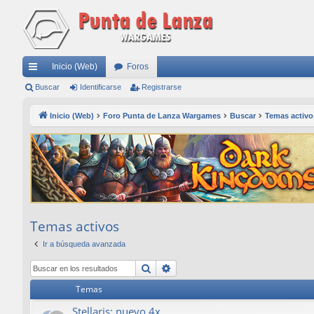
Inicio (Web)
Foros
nl
Buscar
Identificarse
Registrarse
ac
Inicio (Web)
Foro Punta de Lanza Wargames
Buscar
Temas activo
es
rá
pi
do
s
Temas activos
Ir a búsqueda avanzada
Buscar
Búsqueda avanzada
Temas
Stellaris: nuevo 4x