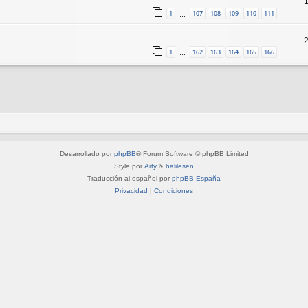
1
107
108
109
110
111
…
1
162
163
164
165
166
…
Desarrollado por
phpBB
® Forum Software © phpBB Limited
Style por
Arty
&
halilesen
Traducción al español por
phpBB España
Privacidad
|
Condiciones