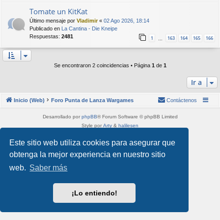
Tomate un KitKat
Último mensaje por
Vladimir
«
02 Ago 2026, 18:14
Publicado en
La Cantina - Die Kneipe
Respuestas:
2481
1
163
164
165
166
…
Se encontraron 2 coincidencias • Página
1
de
1
Ir a
Inicio (Web)
Foro Punta de Lanza Wargames
Contáctenos
Desarrollado por
phpBB
® Forum Software © phpBB Limited
Style por
Arty
&
halilesen
Traducción al español por
phpBB España
Este sitio web utiliza cookies para asegurar que
Privacidad
|
Condiciones
obtenga la mejor experiencia en nuestro sitio
web.
Saber más
¡Lo entiendo!