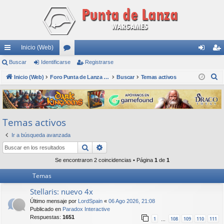
Inicio (Web)
nl
Buscar
Identificarse
or
Registrarse
de
eg
B
ac
Inicio (Web)
os
Foro Punta de Lanza Wargames
Buscar
Temas activos
nti
ist
u
es
fic
ra
s
rá
ar
rs
c
Temas activos
a
pi
se
e
r
Ir a búsqueda avanzada
do
Buscar
Búsqueda avanzada
s
Se encontraron 2 coincidencias • Página
1
de
1
Temas
Stellaris: nuevo 4x
Último mensaje por
LordSpain
«
06 Ago 2026, 21:08
Publicado en
Paradox Interactive
Respuestas:
1651
1
108
109
110
111
…