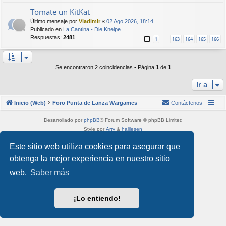
Tomate un KitKat
Último mensaje por
Vladimir
«
02 Ago 2026, 18:14
Publicado en
La Cantina - Die Kneipe
Respuestas:
2481
1
163
164
165
166
…
Se encontraron 2 coincidencias • Página
1
de
1
Ir a
Inicio (Web)
Foro Punta de Lanza Wargames
Contáctenos
Desarrollado por
phpBB
® Forum Software © phpBB Limited
Style por
Arty
&
halilesen
Traducción al español por
phpBB España
Este sitio web utiliza cookies para asegurar que
Privacidad
|
Condiciones
obtenga la mejor experiencia en nuestro sitio
web.
Saber más
¡Lo entiendo!