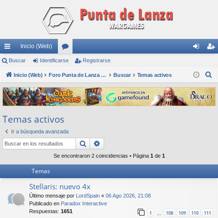
Inicio (Web)
nl
Buscar
Identificarse
or
Registrarse
de
eg
B
ac
Inicio (Web)
os
Foro Punta de Lanza Wargames
Buscar
Temas activos
nti
ist
u
es
fic
ra
s
rá
ar
rs
c
Temas activos
a
pi
se
e
r
Ir a búsqueda avanzada
do
Buscar
Búsqueda avanzada
s
Se encontraron 2 coincidencias • Página
1
de
1
Temas
Stellaris: nuevo 4x
Último mensaje por
LordSpain
«
06 Ago 2026, 21:08
Publicado en
Paradox Interactive
Respuestas:
1651
1
108
109
110
111
…