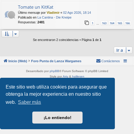
Tomate un KitKat
Último mensaje por
Vladimir
«
02 Ago 2026, 18:14
Publicado en
La Cantina - Die Kneipe
Respuestas:
2481
1
163
164
165
166
…
Se encontraron 2 coincidencias • Página
1
de
1
Ir a
Inicio (Web)
Foro Punta de Lanza Wargames
Contáctenos
Desarrollado por
phpBB
® Forum Software © phpBB Limited
Style por
Arty
&
halilesen
Traducción al español por
phpBB España
Este sitio web utiliza cookies para asegurar que
Privacidad
|
Condiciones
obtenga la mejor experiencia en nuestro sitio
web.
Saber más
¡Lo entiendo!