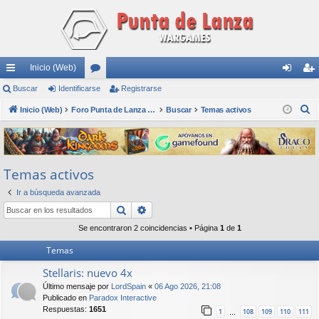
Inicio (Web)
nl
Buscar
Identificarse
or
Registrarse
de
eg
B
ac
Inicio (Web)
os
Foro Punta de Lanza Wargames
Buscar
Temas activos
nti
ist
u
es
fic
ra
s
rá
ar
rs
c
Temas activos
a
pi
se
e
r
Ir a búsqueda avanzada
do
Buscar
Búsqueda avanzada
s
Se encontraron 2 coincidencias • Página
1
de
1
Temas
Stellaris: nuevo 4x
Último mensaje por
LordSpain
«
06 Ago 2026, 21:08
Publicado en
Paradox Interactive
Respuestas:
1651
1
108
109
110
111
…