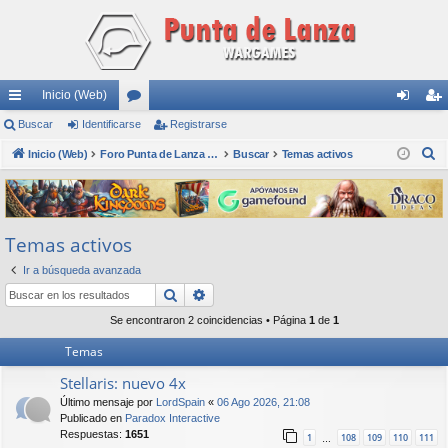
Inicio (Web)
nl
Buscar
Identificarse
or
Registrarse
de
eg
B
ac
Inicio (Web)
os
Foro Punta de Lanza Wargames
Buscar
Temas activos
nti
ist
u
es
fic
ra
s
rá
ar
rs
c
Temas activos
a
pi
se
e
r
Ir a búsqueda avanzada
do
Buscar
Búsqueda avanzada
s
Se encontraron 2 coincidencias • Página
1
de
1
Temas
Stellaris: nuevo 4x
Último mensaje por
LordSpain
«
06 Ago 2026, 21:08
Publicado en
Paradox Interactive
Respuestas:
1651
1
108
109
110
111
…