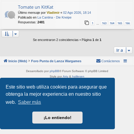
Tomate un KitKat
Último mensaje por
Vladimir
«
02 Ago 2026, 18:14
Publicado en
La Cantina - Die Kneipe
Respuestas:
2481
1
163
164
165
166
…
Se encontraron 2 coincidencias • Página
1
de
1
Ir a
Inicio (Web)
Foro Punta de Lanza Wargames
Contáctenos
Desarrollado por
phpBB
® Forum Software © phpBB Limited
Style por
Arty
&
halilesen
Traducción al español por
phpBB España
Este sitio web utiliza cookies para asegurar que
Privacidad
|
Condiciones
obtenga la mejor experiencia en nuestro sitio
web.
Saber más
¡Lo entiendo!