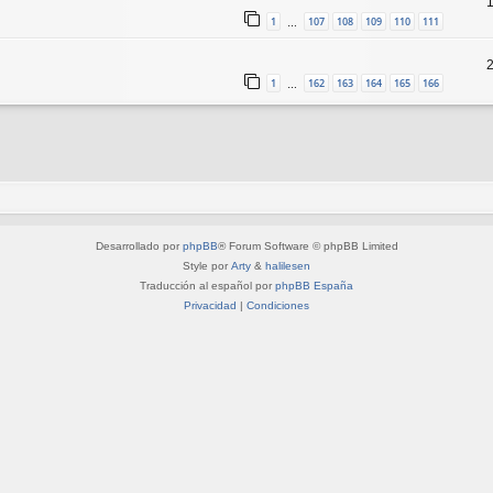
1
107
108
109
110
111
…
1
162
163
164
165
166
…
Desarrollado por
phpBB
® Forum Software © phpBB Limited
Style por
Arty
&
halilesen
Traducción al español por
phpBB España
Privacidad
|
Condiciones