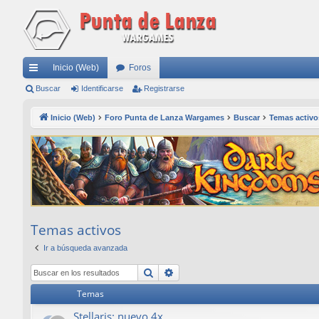
Inicio (Web)
Foros
nl
Buscar
Identificarse
Registrarse
ac
Inicio (Web)
Foro Punta de Lanza Wargames
Buscar
Temas activo
es
rá
pi
do
s
Temas activos
Ir a búsqueda avanzada
Buscar
Búsqueda avanzada
Temas
Stellaris: nuevo 4x