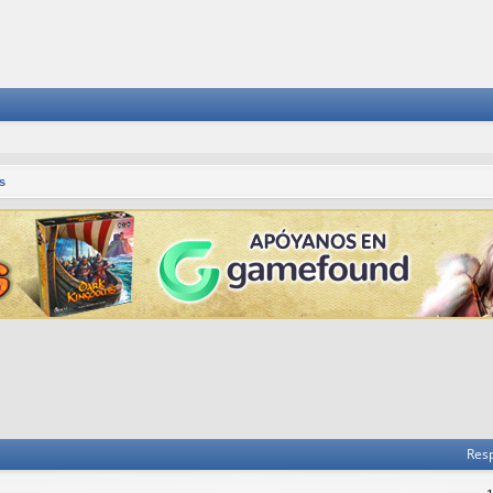
s
Res