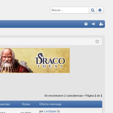
Buscar
Búsqu
E
FA
de
eg
Q
nti
ist
fic
ra
ar
rs
se
e
Se encontraron 2 coincidencias • Página
1
de
1
puestas
Vistas
Último mensaje
por
LordSpain