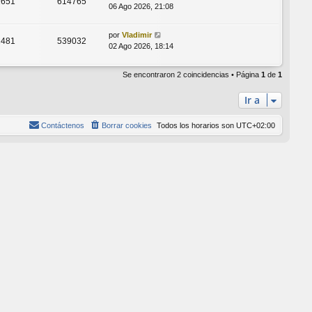
1651
614765
06 Ago 2026, 21:08
por
Vladimir
2481
539032
02 Ago 2026, 18:14
Se encontraron 2 coincidencias • Página
1
de
1
Ir a
Contáctenos
Borrar cookies
Todos los horarios son
UTC+02:00