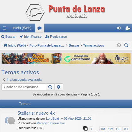
Inicio (Web)
nl
Buscar
Identificarse
or
Registrarse
de
eg
B
ac
Inicio (Web)
os
Foro Punta de Lanza Wargames
Buscar
Temas activos
nti
ist
u
es
fic
ra
s
rá
ar
rs
c
Temas activos
a
pi
se
e
r
Ir a búsqueda avanzada
do
Buscar
Búsqueda avanzada
s
Se encontraron 2 coincidencias • Página
1
de
1
Temas
Stellaris: nuevo 4x
Último mensaje por
LordSpain
«
06 Ago 2026, 21:08
Publicado en
Paradox Interactive
Respuestas:
1651
1
108
109
110
111
…