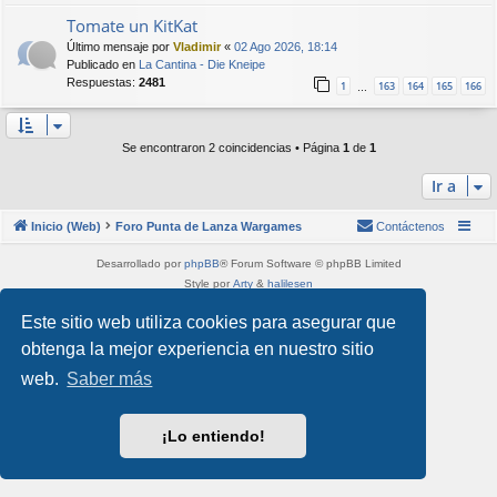
Tomate un KitKat
Último mensaje por
Vladimir
«
02 Ago 2026, 18:14
Publicado en
La Cantina - Die Kneipe
Respuestas:
2481
1
163
164
165
166
…
Se encontraron 2 coincidencias • Página
1
de
1
Ir a
Inicio (Web)
Foro Punta de Lanza Wargames
Contáctenos
Desarrollado por
phpBB
® Forum Software © phpBB Limited
Style por
Arty
&
halilesen
Traducción al español por
phpBB España
Este sitio web utiliza cookies para asegurar que
Privacidad
|
Condiciones
obtenga la mejor experiencia en nuestro sitio
web.
Saber más
¡Lo entiendo!