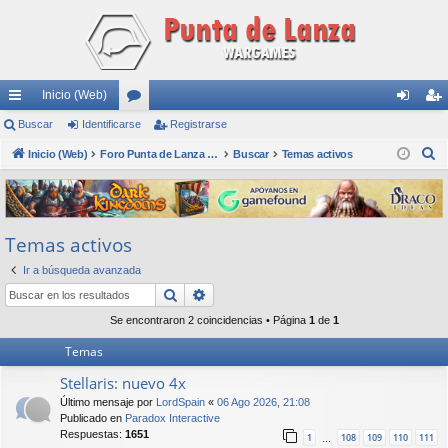
Inicio (Web)
nl
Buscar
Identificarse
or
Registrarse
de
eg
B
ac
Inicio (Web)
os
Foro Punta de Lanza Wargames
Buscar
Temas activos
nti
ist
u
es
fic
ra
s
rá
ar
rs
c
Temas activos
a
pi
se
e
r
Ir a búsqueda avanzada
do
Buscar
Búsqueda avanzada
s
Se encontraron 2 coincidencias • Página
1
de
1
Temas
Stellaris: nuevo 4x
Último mensaje por
LordSpain
«
06 Ago 2026, 21:08
Publicado en
Paradox Interactive
Respuestas:
1651
1
108
109
110
111
…