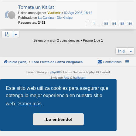
Tomate un KitKat
Último mensaje por
Vladimir
«
02 Ago 2026, 18:14
Publicado en
La Cantina - Die Kneipe
Respuestas:
2481
1
163
164
165
166
…
Se encontraron 2 coincidencias • Página
1
de
1
Ir a
Inicio (Web)
Foro Punta de Lanza Wargames
Contáctenos
Desarrollado por
phpBB
® Forum Software © phpBB Limited
Style por
Arty
&
halilesen
Traducción al español por
phpBB España
Este sitio web utiliza cookies para asegurar que
Privacidad
|
Condiciones
obtenga la mejor experiencia en nuestro sitio
web.
Saber más
¡Lo entiendo!