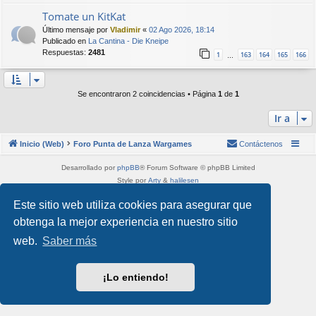
Tomate un KitKat
Último mensaje por
Vladimir
«
02 Ago 2026, 18:14
Publicado en
La Cantina - Die Kneipe
Respuestas:
2481
1
163
164
165
166
…
Se encontraron 2 coincidencias • Página
1
de
1
Ir a
Inicio (Web)
Foro Punta de Lanza Wargames
Contáctenos
Desarrollado por
phpBB
® Forum Software © phpBB Limited
Style por
Arty
&
halilesen
Traducción al español por
phpBB España
Este sitio web utiliza cookies para asegurar que
Privacidad
|
Condiciones
obtenga la mejor experiencia en nuestro sitio
web.
Saber más
¡Lo entiendo!