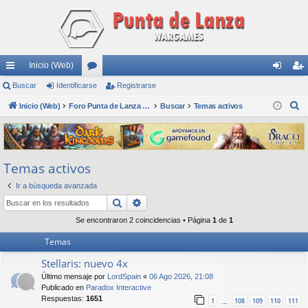
Inicio (Web)
nl
Buscar
Identificarse
or
Registrarse
de
eg
B
ac
Inicio (Web)
os
Foro Punta de Lanza Wargames
Buscar
Temas activos
nti
ist
u
es
fic
ra
s
rá
ar
rs
c
Temas activos
a
pi
se
e
r
Ir a búsqueda avanzada
do
Buscar
Búsqueda avanzada
s
Se encontraron 2 coincidencias • Página
1
de
1
Temas
Stellaris: nuevo 4x
Último mensaje por
LordSpain
«
06 Ago 2026, 21:08
Publicado en
Paradox Interactive
Respuestas:
1651
1
108
109
110
111
…