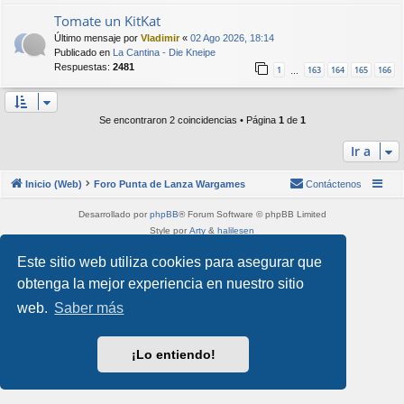
Tomate un KitKat
Último mensaje por
Vladimir
«
02 Ago 2026, 18:14
Publicado en
La Cantina - Die Kneipe
Respuestas:
2481
1
163
164
165
166
…
Se encontraron 2 coincidencias • Página
1
de
1
Ir a
Inicio (Web)
Foro Punta de Lanza Wargames
Contáctenos
Desarrollado por
phpBB
® Forum Software © phpBB Limited
Style por
Arty
&
halilesen
Traducción al español por
phpBB España
Este sitio web utiliza cookies para asegurar que
Privacidad
|
Condiciones
obtenga la mejor experiencia en nuestro sitio
web.
Saber más
¡Lo entiendo!