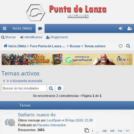
Inicio (Web)
nl
Buscar
Identificarse
or
Registrarse
de
eg
B
ac
Inicio (Web)
os
Foro Punta de Lanza Wargames
Buscar
Temas activos
nti
ist
u
es
fic
ra
s
rá
ar
rs
c
Temas activos
a
pi
se
e
r
Ir a búsqueda avanzada
do
Buscar
Búsqueda avanzada
s
Se encontraron 2 coincidencias • Página
1
de
1
Temas
Stellaris: nuevo 4x
Último mensaje por
LordSpain
«
06 Ago 2026, 21:08
Publicado en
Paradox Interactive
Respuestas:
1651
1
108
109
110
111
…