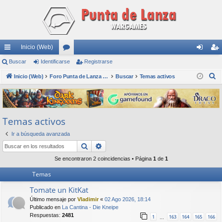
Inicio (Web)
nl
Buscar
Identificarse
or
Registrarse
de
eg
B
ac
Inicio (Web)
os
Foro Punta de Lanza Wargames
Buscar
Temas activos
nti
ist
u
es
fic
ra
s
rá
ar
rs
c
Temas activos
a
pi
se
e
r
Ir a búsqueda avanzada
do
Buscar
Búsqueda avanzada
s
Se encontraron 2 coincidencias • Página
1
de
1
Temas
Tomate un KitKat
Último mensaje por
Vladimir
«
02 Ago 2026, 18:14
Publicado en
La Cantina - Die Kneipe
Respuestas:
2481
1
163
164
165
166
…