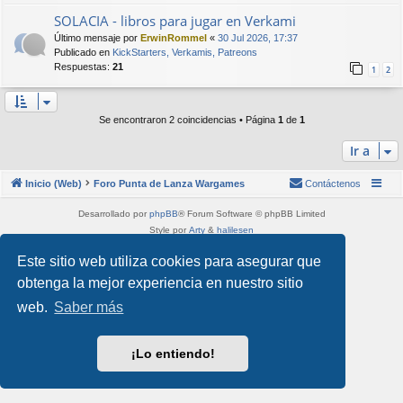
SOLACIA - libros para jugar en Verkami
Último mensaje por
ErwinRommel
«
30 Jul 2026, 17:37
Publicado en
KickStarters, Verkamis, Patreons
Respuestas:
21
1
2
Se encontraron 2 coincidencias • Página
1
de
1
Ir a
Inicio (Web)
Foro Punta de Lanza Wargames
Contáctenos
Desarrollado por
phpBB
® Forum Software © phpBB Limited
Style por
Arty
&
halilesen
Traducción al español por
phpBB España
Este sitio web utiliza cookies para asegurar que
Privacidad
|
Condiciones
obtenga la mejor experiencia en nuestro sitio
web.
Saber más
¡Lo entiendo!