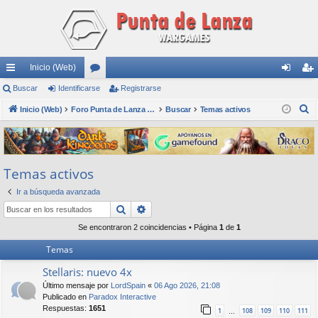
Inicio (Web)
nl
Buscar
Identificarse
or
Registrarse
de
eg
B
ac
Inicio (Web)
os
Foro Punta de Lanza Wargames
Buscar
Temas activos
nti
ist
u
es
fic
ra
s
rá
ar
rs
c
Temas activos
a
pi
se
e
r
Ir a búsqueda avanzada
do
Buscar
Búsqueda avanzada
s
Se encontraron 2 coincidencias • Página
1
de
1
Temas
Stellaris: nuevo 4x
Último mensaje por
LordSpain
«
06 Ago 2026, 21:08
Publicado en
Paradox Interactive
Respuestas:
1651
1
108
109
110
111
…