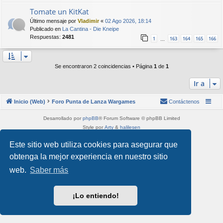
Tomate un KitKat
Último mensaje por
Vladimir
«
02 Ago 2026, 18:14
Publicado en
La Cantina - Die Kneipe
Respuestas:
2481
1
163
164
165
166
…
Se encontraron 2 coincidencias • Página
1
de
1
Ir a
Inicio (Web)
Foro Punta de Lanza Wargames
Contáctenos
Desarrollado por
phpBB
® Forum Software © phpBB Limited
Style por
Arty
&
halilesen
Traducción al español por
phpBB España
Este sitio web utiliza cookies para asegurar que
Privacidad
|
Condiciones
obtenga la mejor experiencia en nuestro sitio
web.
Saber más
¡Lo entiendo!