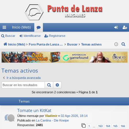
Inicio (Web)
nl
Buscar
Identificarse
or
Registrarse
de
eg
B
ac
Inicio (Web)
os
Foro Punta de Lanza Wargames
Buscar
Temas activos
nti
ist
u
es
fic
ra
s
rá
ar
rs
c
Temas activos
a
pi
se
e
r
Ir a búsqueda avanzada
do
Buscar
Búsqueda avanzada
s
Se encontraron 2 coincidencias • Página
1
de
1
Temas
Tomate un KitKat
Último mensaje por
Vladimir
«
02 Ago 2026, 18:14
Publicado en
La Cantina - Die Kneipe
Respuestas:
2481
1
163
164
165
166
…