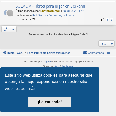
SOLACIA - libros para jugar en Verkami
Último mensaje por
ErwinRommel
«
30 Jul 2026, 17:37
Publicado en
KickStarters, Verkamis, Patreons
Respuestas:
21
1
2
Se encontraron 2 coincidencias • Página
1
de
1
Ir a
Inicio (Web)
Foro Punta de Lanza Wargames
Contáctenos
Desarrollado por
phpBB
® Forum Software © phpBB Limited
Style por
Arty
&
halilesen
Traducción al español por
phpBB España
Este sitio web utiliza cookies para asegurar que
Privacidad
|
Condiciones
obtenga la mejor experiencia en nuestro sitio
web.
Saber más
¡Lo entiendo!