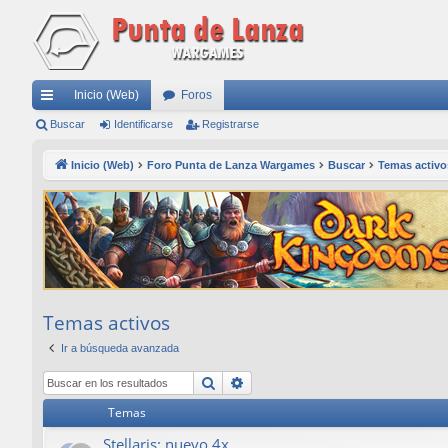
Inicio (Web)
Foros
nl
Buscar
Identificarse
Registrarse
ac
Inicio (Web)
Foro Punta de Lanza Wargames
Buscar
Temas activo
es
rá
pi
do
s
Temas activos
Ir a búsqueda avanzada
Buscar
Búsqueda avanzada
Temas
Stellaris: nuevo 4x