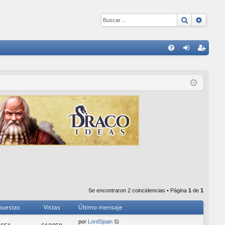
Buscar
Búsqu
E
FA
de
eg
Q
nti
ist
fic
ra
ar
rs
se
e
Se encontraron 2 coincidencias • Página
1
de
1
puestas
Vistas
Último mensaje
por
LordSpain