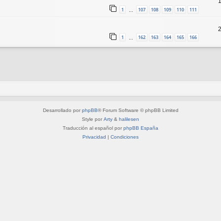
1
107
108
109
110
111
…
1
162
163
164
165
166
…
Desarrollado por
phpBB
® Forum Software © phpBB Limited
Style por
Arty
&
halilesen
Traducción al español por
phpBB España
Privacidad
|
Condiciones