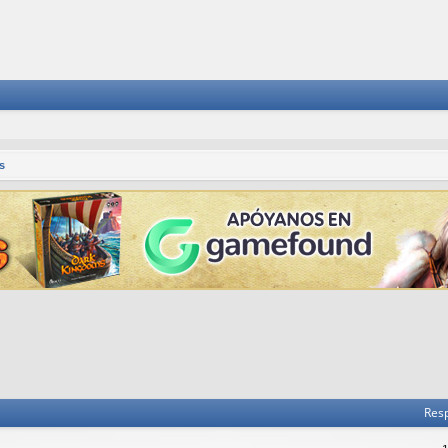
s
Res