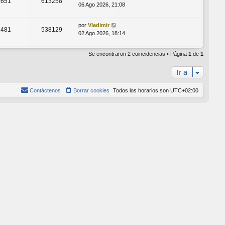
1651
613258
06 Ago 2026, 21:08
por
Vladimir
2481
538129
02 Ago 2026, 18:14
Se encontraron 2 coincidencias • Página
1
de
1
Ir a
Contáctenos
Borrar cookies
Todos los horarios son
UTC+02:00