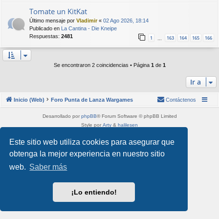
Tomate un KitKat
Último mensaje por
Vladimir
«
02 Ago 2026, 18:14
Publicado en
La Cantina - Die Kneipe
Respuestas:
2481
1
163
164
165
166
…
Se encontraron 2 coincidencias • Página
1
de
1
Ir a
Inicio (Web)
Foro Punta de Lanza Wargames
Contáctenos
Desarrollado por
phpBB
® Forum Software © phpBB Limited
Style por
Arty
&
halilesen
Traducción al español por
phpBB España
Este sitio web utiliza cookies para asegurar que
Privacidad
|
Condiciones
obtenga la mejor experiencia en nuestro sitio
web.
Saber más
¡Lo entiendo!