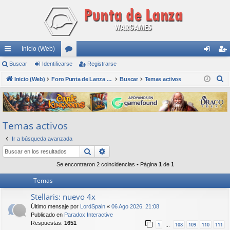
Inicio (Web)
nl
Buscar
Identificarse
or
Registrarse
de
eg
B
ac
Inicio (Web)
os
Foro Punta de Lanza Wargames
Buscar
Temas activos
nti
ist
u
es
fic
ra
s
rá
ar
rs
c
Temas activos
a
pi
se
e
r
Ir a búsqueda avanzada
do
Buscar
Búsqueda avanzada
s
Se encontraron 2 coincidencias • Página
1
de
1
Temas
Stellaris: nuevo 4x
Último mensaje por
LordSpain
«
06 Ago 2026, 21:08
Publicado en
Paradox Interactive
Respuestas:
1651
1
108
109
110
111
…