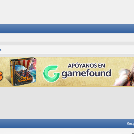
s
Res