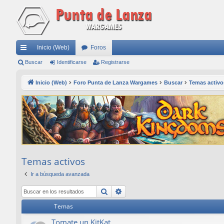
Inicio (Web)
Foros
nl
Buscar
Identificarse
Registrarse
ac
Inicio (Web)
Foro Punta de Lanza Wargames
Buscar
Temas activo
es
rá
pi
do
s
Temas activos
Ir a búsqueda avanzada
Buscar
Búsqueda avanzada
Temas
Tomate un KitKat