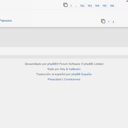
1
162
163
164
165
166
…
 Patreons
1
2
Desarrollado por
phpBB
® Forum Software © phpBB Limited
Style por
Arty
&
halilesen
Traducción al español por
phpBB España
Privacidad
|
Condiciones