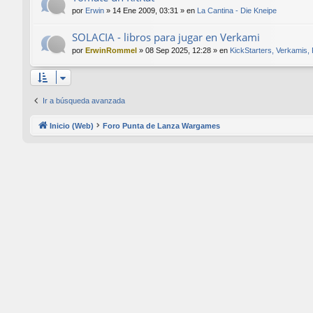
por
Erwin
»
14 Ene 2009, 03:31
» en
La Cantina - Die Kneipe
SOLACIA - libros para jugar en Verkami
por
ErwinRommel
»
08 Sep 2025, 12:28
» en
KickStarters, Verkamis,
Ir a búsqueda avanzada
Inicio (Web)
Foro Punta de Lanza Wargames