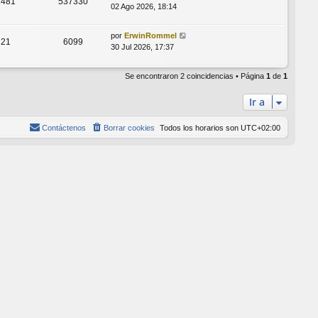
2481
537330
02 Ago 2026, 18:14
por
ErwinRommel
21
6099
30 Jul 2026, 17:37
Se encontraron 2 coincidencias • Página
1
de
1
Ir a
Contáctenos
Borrar cookies
Todos los horarios son
UTC+02:00