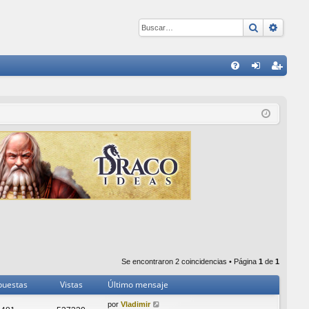
Buscar
Búsqu
E
FA
de
eg
Q
nti
ist
fic
ra
ar
rs
se
e
Se encontraron 2 coincidencias • Página
1
de
1
puestas
Vistas
Último mensaje
por
Vladimir