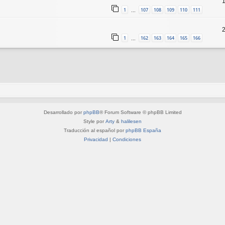
1
107
108
109
110
111
…
1
162
163
164
165
166
…
Desarrollado por
phpBB
® Forum Software © phpBB Limited
Style por
Arty
&
halilesen
Traducción al español por
phpBB España
Privacidad
|
Condiciones