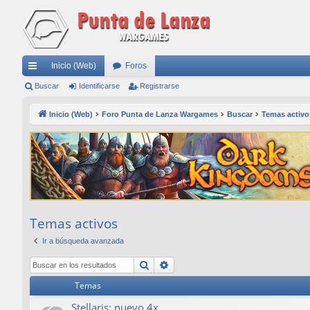
Inicio (Web)
Foros
nl
Buscar
Identificarse
Registrarse
ac
Inicio (Web)
Foro Punta de Lanza Wargames
Buscar
Temas activo
es
rá
pi
do
s
Temas activos
Ir a búsqueda avanzada
Buscar
Búsqueda avanzada
Temas
Stellaris: nuevo 4x