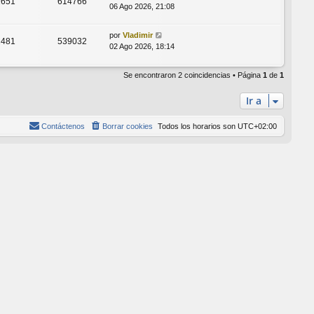
1651
614766
06 Ago 2026, 21:08
por
Vladimir
2481
539032
02 Ago 2026, 18:14
Se encontraron 2 coincidencias • Página
1
de
1
Ir a
Contáctenos
Borrar cookies
Todos los horarios son
UTC+02:00