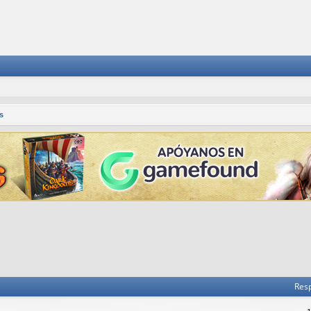
s
Res