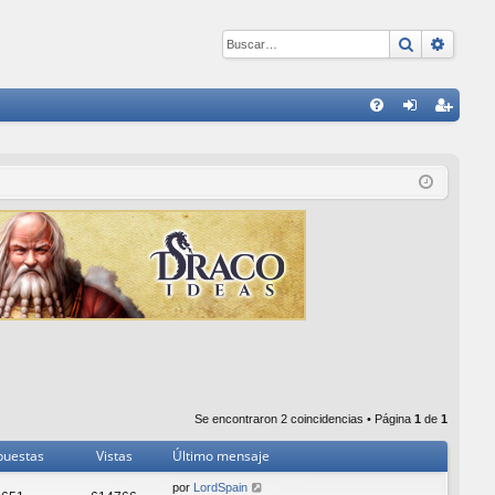
Buscar
Búsqu
E
FA
de
eg
Q
nti
ist
fic
ra
ar
rs
se
e
Se encontraron 2 coincidencias • Página
1
de
1
puestas
Vistas
Último mensaje
por
LordSpain