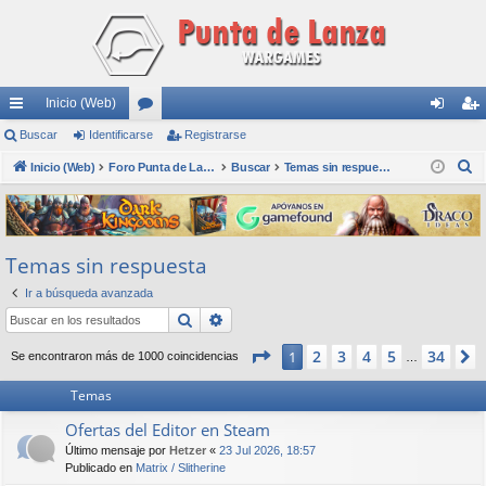
Inicio (Web)
nl
Buscar
Identificarse
or
Registrarse
de
eg
B
ac
Inicio (Web)
os
Foro Punta de Lanza Wargames
Buscar
Temas sin respuesta
nti
ist
u
es
fic
ra
s
rá
ar
rs
c
Temas sin respuesta
a
pi
se
e
r
Ir a búsqueda avanzada
do
Buscar
Búsqueda avanzada
s
Página
1
de
34
2
3
4
5
34
1
Se encontraron más de 1000 coincidencias
…
Temas
Ofertas del Editor en Steam
Último mensaje por
Hetzer
«
23 Jul 2026, 18:57
Publicado en
Matrix / Slitherine