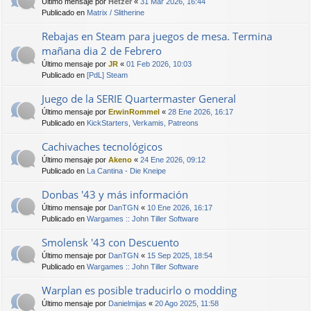
Último mensaje por
Hetzer
«
31 Mar 2026, 16:44
Publicado en
Matrix / Slitherine
Rebajas en Steam para juegos de mesa. Termina
mañana dia 2 de Febrero
Último mensaje por
JR
«
01 Feb 2026, 10:03
Publicado en
[PdL] Steam
Juego de la SERIE Quartermaster General
Último mensaje por
ErwinRommel
«
28 Ene 2026, 16:17
Publicado en
KickStarters, Verkamis, Patreons
Cachivaches tecnológicos
Último mensaje por
Akeno
«
24 Ene 2026, 09:12
Publicado en
La Cantina - Die Kneipe
Donbas '43 y más información
Último mensaje por
DanTGN
«
10 Ene 2026, 16:17
Publicado en
Wargames :: John Tiller Software
Smolensk '43 con Descuento
Último mensaje por
DanTGN
«
15 Sep 2025, 18:54
Publicado en
Wargames :: John Tiller Software
Warplan es posible traducirlo o modding
Último mensaje por
Danielmijas
«
20 Ago 2025, 11:58