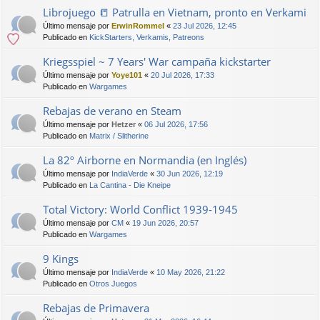
Librojuego 📒 Patrulla en Vietnam, pronto en Verkami
Último mensaje por
ErwinRommel
«
23 Jul 2026, 12:45
Publicado en
KickStarters, Verkamis, Patreons
Kriegsspiel ~ 7 Years' War campaña kickstarter
Último mensaje por
Yoye101
«
20 Jul 2026, 17:33
Publicado en
Wargames
Rebajas de verano en Steam
Último mensaje por
Hetzer
«
06 Jul 2026, 17:56
Publicado en
Matrix / Slitherine
La 82º Airborne en Normandia (en Inglés)
Último mensaje por
IndiaVerde
«
30 Jun 2026, 12:19
Publicado en
La Cantina - Die Kneipe
Total Victory: World Conflict 1939-1945
Último mensaje por
CM
«
19 Jun 2026, 20:57
Publicado en
Wargames
9 Kings
Último mensaje por
IndiaVerde
«
10 May 2026, 21:22
Publicado en
Otros Juegos
Rebajas de Primavera