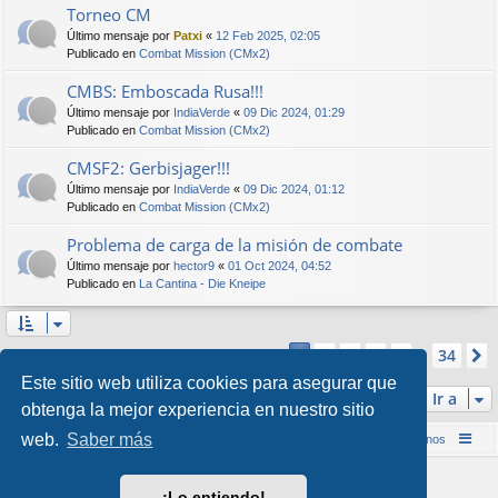
Torneo CM
Último mensaje por
Patxi
«
12 Feb 2025, 02:05
Publicado en
Combat Mission (CMx2)
CMBS: Emboscada Rusa!!!
Último mensaje por
IndiaVerde
«
09 Dic 2024, 01:29
Publicado en
Combat Mission (CMx2)
CMSF2: Gerbisjager!!!
Último mensaje por
IndiaVerde
«
09 Dic 2024, 01:12
Publicado en
Combat Mission (CMx2)
Problema de carga de la misión de combate
Último mensaje por
hector9
«
01 Oct 2024, 04:52
Publicado en
La Cantina - Die Kneipe
Página
1
de
34
2
3
4
5
34
1
Se encontraron más de 1000 coincidencias
…
Este sitio web utiliza cookies para asegurar que
Ir a
obtenga la mejor experiencia en nuestro sitio
web.
Saber más
Inicio (Web)
Foro Punta de Lanza Wargames
Contáctenos
Desarrollado por
phpBB
® Forum Software © phpBB Limited
¡Lo entiendo!
Style por
Arty
&
halilesen