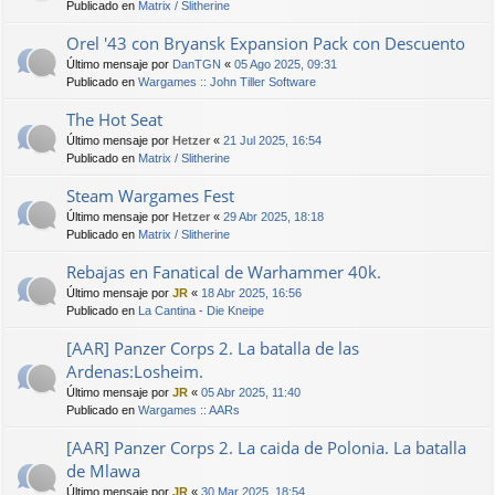
Publicado en
Matrix / Slitherine
Orel '43 con Bryansk Expansion Pack con Descuento
Último mensaje por
DanTGN
«
05 Ago 2025, 09:31
Publicado en
Wargames :: John Tiller Software
The Hot Seat
Último mensaje por
Hetzer
«
21 Jul 2025, 16:54
Publicado en
Matrix / Slitherine
Steam Wargames Fest
Último mensaje por
Hetzer
«
29 Abr 2025, 18:18
Publicado en
Matrix / Slitherine
Rebajas en Fanatical de Warhammer 40k.
Último mensaje por
JR
«
18 Abr 2025, 16:56
Publicado en
La Cantina - Die Kneipe
[AAR] Panzer Corps 2. La batalla de las
Ardenas:Losheim.
Último mensaje por
JR
«
05 Abr 2025, 11:40
Publicado en
Wargames :: AARs
[AAR] Panzer Corps 2. La caida de Polonia. La batalla
de Mlawa
Último mensaje por
JR
«
30 Mar 2025, 18:54