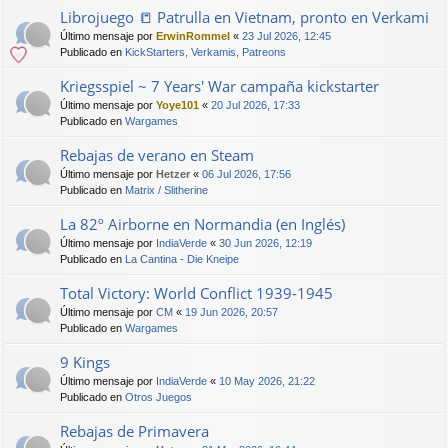
Librojuego 📒 Patrulla en Vietnam, pronto en Verkami
Último mensaje por
ErwinRommel
«
23 Jul 2026, 12:45
Publicado en
KickStarters, Verkamis, Patreons
Kriegsspiel ~ 7 Years' War campaña kickstarter
Último mensaje por
Yoye101
«
20 Jul 2026, 17:33
Publicado en
Wargames
Rebajas de verano en Steam
Último mensaje por
Hetzer
«
06 Jul 2026, 17:56
Publicado en
Matrix / Slitherine
La 82º Airborne en Normandia (en Inglés)
Último mensaje por
IndiaVerde
«
30 Jun 2026, 12:19
Publicado en
La Cantina - Die Kneipe
Total Victory: World Conflict 1939-1945
Último mensaje por
CM
«
19 Jun 2026, 20:57
Publicado en
Wargames
9 Kings
Último mensaje por
IndiaVerde
«
10 May 2026, 21:22
Publicado en
Otros Juegos
Rebajas de Primavera