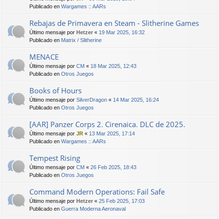
Publicado en
Wargames :: AARs
Rebajas de Primavera en Steam - Slitherine Games
Último mensaje por
Hetzer
«
19 Mar 2025, 16:32
Publicado en
Matrix / Slitherine
MENACE
Último mensaje por
CM
«
18 Mar 2025, 12:43
Publicado en
Otros Juegos
Books of Hours
Último mensaje por
SilverDragon
«
14 Mar 2025, 16:24
Publicado en
Otros Juegos
[AAR] Panzer Corps 2. Cirenaica. DLC de 2025.
Último mensaje por
JR
«
13 Mar 2025, 17:14
Publicado en
Wargames :: AARs
Tempest Rising
Último mensaje por
CM
«
26 Feb 2025, 18:43
Publicado en
Otros Juegos
Command Modern Operations: Fail Safe
Último mensaje por
Hetzer
«
25 Feb 2025, 17:03
Publicado en
Guerra Moderna Aeronaval