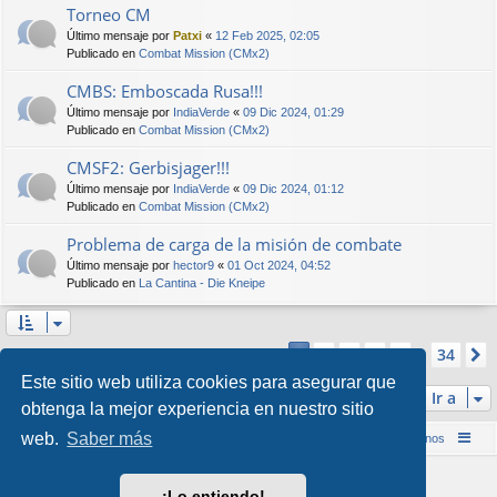
Torneo CM
Último mensaje por
Patxi
«
12 Feb 2025, 02:05
Publicado en
Combat Mission (CMx2)
CMBS: Emboscada Rusa!!!
Último mensaje por
IndiaVerde
«
09 Dic 2024, 01:29
Publicado en
Combat Mission (CMx2)
CMSF2: Gerbisjager!!!
Último mensaje por
IndiaVerde
«
09 Dic 2024, 01:12
Publicado en
Combat Mission (CMx2)
Problema de carga de la misión de combate
Último mensaje por
hector9
«
01 Oct 2024, 04:52
Publicado en
La Cantina - Die Kneipe
Página
1
de
34
2
3
4
5
34
1
Se encontraron más de 1000 coincidencias
…
Este sitio web utiliza cookies para asegurar que
Ir a
obtenga la mejor experiencia en nuestro sitio
web.
Saber más
Inicio (Web)
Foro Punta de Lanza Wargames
Contáctenos
Desarrollado por
phpBB
® Forum Software © phpBB Limited
¡Lo entiendo!
Style por
Arty
&
halilesen