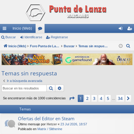
Inicio (Web)
nl
Buscar
Identificarse
or
Registrarse
de
eg
B
ac
Inicio (Web)
os
Foro Punta de Lanza Wargames
Buscar
Temas sin respuesta
nti
ist
u
es
fic
ra
s
rá
ar
rs
c
Temas sin respuesta
a
pi
se
e
r
Ir a búsqueda avanzada
do
Buscar
Búsqueda avanzada
s
Página
1
de
34
2
3
4
5
34
1
Se encontraron más de 1000 coincidencias
…
Temas
Ofertas del Editor en Steam
Último mensaje por
Hetzer
«
23 Jul 2026, 18:57
Publicado en
Matrix / Slitherine