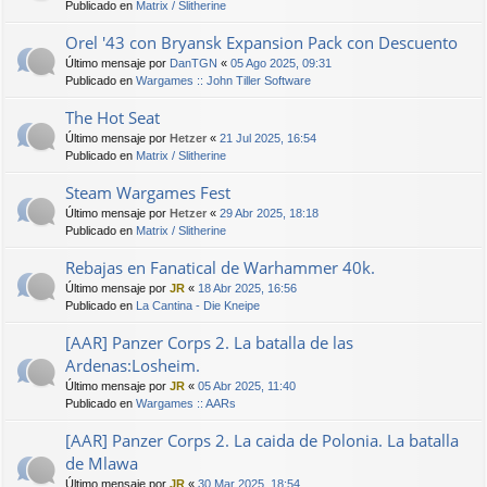
Publicado en
Matrix / Slitherine
Orel '43 con Bryansk Expansion Pack con Descuento
Último mensaje por
DanTGN
«
05 Ago 2025, 09:31
Publicado en
Wargames :: John Tiller Software
The Hot Seat
Último mensaje por
Hetzer
«
21 Jul 2025, 16:54
Publicado en
Matrix / Slitherine
Steam Wargames Fest
Último mensaje por
Hetzer
«
29 Abr 2025, 18:18
Publicado en
Matrix / Slitherine
Rebajas en Fanatical de Warhammer 40k.
Último mensaje por
JR
«
18 Abr 2025, 16:56
Publicado en
La Cantina - Die Kneipe
[AAR] Panzer Corps 2. La batalla de las
Ardenas:Losheim.
Último mensaje por
JR
«
05 Abr 2025, 11:40
Publicado en
Wargames :: AARs
[AAR] Panzer Corps 2. La caida de Polonia. La batalla
de Mlawa
Último mensaje por
JR
«
30 Mar 2025, 18:54