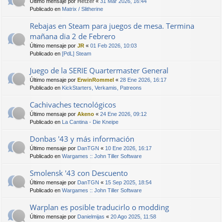
Último mensaje por
Hetzer
«
31 Mar 2026, 16:44
Publicado en
Matrix / Slitherine
Rebajas en Steam para juegos de mesa. Termina
mañana dia 2 de Febrero
Último mensaje por
JR
«
01 Feb 2026, 10:03
Publicado en
[PdL] Steam
Juego de la SERIE Quartermaster General
Último mensaje por
ErwinRommel
«
28 Ene 2026, 16:17
Publicado en
KickStarters, Verkamis, Patreons
Cachivaches tecnológicos
Último mensaje por
Akeno
«
24 Ene 2026, 09:12
Publicado en
La Cantina - Die Kneipe
Donbas '43 y más información
Último mensaje por
DanTGN
«
10 Ene 2026, 16:17
Publicado en
Wargames :: John Tiller Software
Smolensk '43 con Descuento
Último mensaje por
DanTGN
«
15 Sep 2025, 18:54
Publicado en
Wargames :: John Tiller Software
Warplan es posible traducirlo o modding
Último mensaje por
Danielmijas
«
20 Ago 2025, 11:58