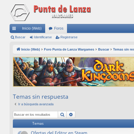
Inicio (Web)
Foros
nl
Buscar
Identificarse
Registrarse
ac
Inicio (Web)
Foro Punta de Lanza Wargames
Buscar
Temas sin re
es
rá
pi
do
s
Temas sin respuesta
Ir a búsqueda avanzada
Buscar
Búsqueda avanzada
Temas
Ofertas del Editor en Steam