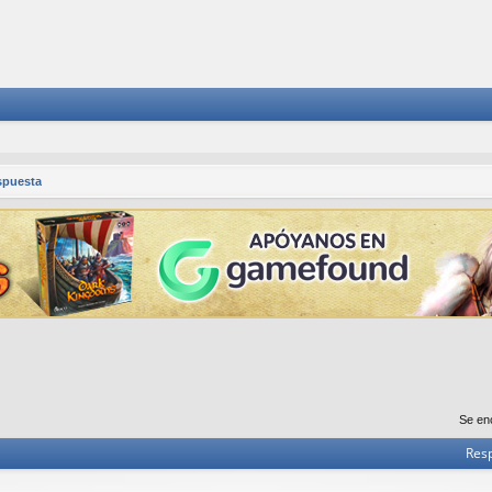
spuesta
Se en
Res