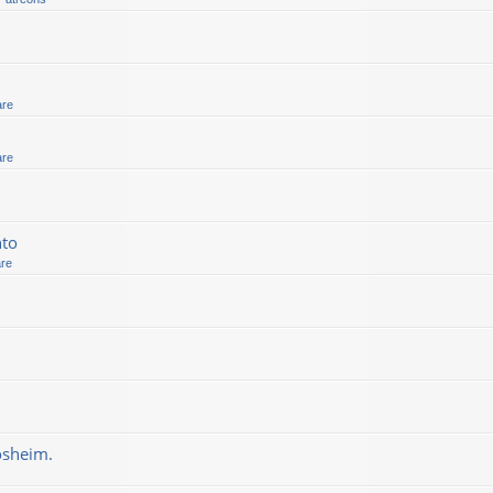
are
are
nto
are
osheim.