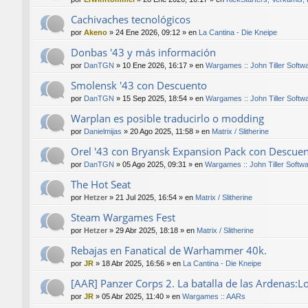
Cachivaches tecnológicos
por
Akeno
»
24 Ene 2026, 09:12
» en
La Cantina - Die Kneipe
Donbas '43 y más información
por
DanTGN
»
10 Ene 2026, 16:17
» en
Wargames :: John Tiller Softw
Smolensk '43 con Descuento
por
DanTGN
»
15 Sep 2025, 18:54
» en
Wargames :: John Tiller Softw
Warplan es posible traducirlo o modding
por
Danielmijas
»
20 Ago 2025, 11:58
» en
Matrix / Slitherine
Orel '43 con Bryansk Expansion Pack con Descue
por
DanTGN
»
05 Ago 2025, 09:31
» en
Wargames :: John Tiller Softw
The Hot Seat
por
Hetzer
»
21 Jul 2025, 16:54
» en
Matrix / Slitherine
Steam Wargames Fest
por
Hetzer
»
29 Abr 2025, 18:18
» en
Matrix / Slitherine
Rebajas en Fanatical de Warhammer 40k.
por
JR
»
18 Abr 2025, 16:56
» en
La Cantina - Die Kneipe
[AAR] Panzer Corps 2. La batalla de las Ardenas:L
por
JR
»
05 Abr 2025, 11:40
» en
Wargames :: AARs