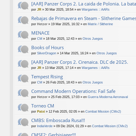
[AAR] Panzer Corps 2. La caida de Polonia. La bat
por
JR
»
30 Mar 2025, 18:54
» en
Wargames :: AARs
Rebajas de Primavera en Steam - Slitherine Game
por
Hetzer
»
19 Mar 2025, 16:32
» en
Matrix / Slitherine
MENACE
por
CM
»
18 Mar 2025, 12:43
» en
Otros Juegos
Books of Hours
por
SilverDragon
»
14 Mar 2025, 16:24
» en
Otros Juegos
[AAR] Panzer Corps 2. Cirenaica. DLC de 2025.
por
JR
»
13 Mar 2025, 17:14
» en
Wargames :: AARs
Tempest Rising
por
CM
»
26 Feb 2025, 18:43
» en
Otros Juegos
Command Modern Operations: Fail Safe
por
Hetzer
»
25 Feb 2025, 17:03
» en
Guerra Moderna Aeronaval
Torneo CM
por
Patxi
»
12 Feb 2025, 02:05
» en
Combat Mission (CMx2)
CMBS: Emboscada Rusa!!!
por
IndiaVerde
»
09 Dic 2024, 01:29
» en
Combat Mission (CMx2)
CMSF2: Gerbisjager!!!