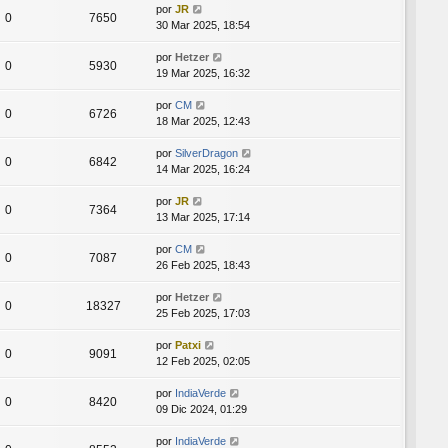
por
JR
0
7650
30 Mar 2025, 18:54
por
Hetzer
0
5930
19 Mar 2025, 16:32
por
CM
0
6726
18 Mar 2025, 12:43
por
SilverDragon
0
6842
14 Mar 2025, 16:24
por
JR
0
7364
13 Mar 2025, 17:14
por
CM
0
7087
26 Feb 2025, 18:43
por
Hetzer
0
18327
25 Feb 2025, 17:03
por
Patxi
0
9091
12 Feb 2025, 02:05
por
IndiaVerde
0
8420
09 Dic 2024, 01:29
por
IndiaVerde