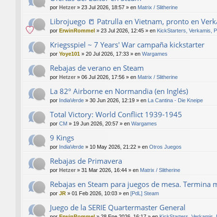
por
Hetzer
»
23 Jul 2026, 18:57
» en
Matrix / Slitherine
Librojuego 📒 Patrulla en Vietnam, pronto en Ver
por
ErwinRommel
»
23 Jul 2026, 12:45
» en
KickStarters, Verkamis, 
Kriegsspiel ~ 7 Years' War campaña kickstarter
por
Yoye101
»
20 Jul 2026, 17:33
» en
Wargames
Rebajas de verano en Steam
por
Hetzer
»
06 Jul 2026, 17:56
» en
Matrix / Slitherine
La 82º Airborne en Normandia (en Inglés)
por
IndiaVerde
»
30 Jun 2026, 12:19
» en
La Cantina - Die Kneipe
Total Victory: World Conflict 1939-1945
por
CM
»
19 Jun 2026, 20:57
» en
Wargames
9 Kings
por
IndiaVerde
»
10 May 2026, 21:22
» en
Otros Juegos
Rebajas de Primavera
por
Hetzer
»
31 Mar 2026, 16:44
» en
Matrix / Slitherine
Rebajas en Steam para juegos de mesa. Termina 
por
JR
»
01 Feb 2026, 10:03
» en
[PdL] Steam
Juego de la SERIE Quartermaster General
por
ErwinRommel
»
28 Ene 2026, 16:17
» en
KickStarters, Verkamis,