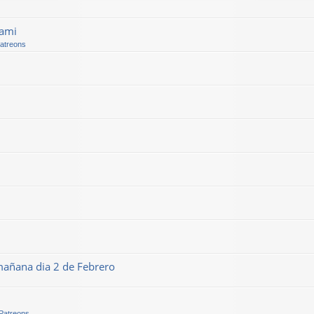
kami
Patreons
mañana dia 2 de Febrero
 Patreons