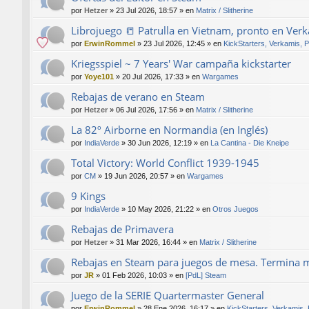
por
Hetzer
»
23 Jul 2026, 18:57
» en
Matrix / Slitherine
Librojuego 📒 Patrulla en Vietnam, pronto en Ver
por
ErwinRommel
»
23 Jul 2026, 12:45
» en
KickStarters, Verkamis, 
Kriegsspiel ~ 7 Years' War campaña kickstarter
por
Yoye101
»
20 Jul 2026, 17:33
» en
Wargames
Rebajas de verano en Steam
por
Hetzer
»
06 Jul 2026, 17:56
» en
Matrix / Slitherine
La 82º Airborne en Normandia (en Inglés)
por
IndiaVerde
»
30 Jun 2026, 12:19
» en
La Cantina - Die Kneipe
Total Victory: World Conflict 1939-1945
por
CM
»
19 Jun 2026, 20:57
» en
Wargames
9 Kings
por
IndiaVerde
»
10 May 2026, 21:22
» en
Otros Juegos
Rebajas de Primavera
por
Hetzer
»
31 Mar 2026, 16:44
» en
Matrix / Slitherine
Rebajas en Steam para juegos de mesa. Termina 
por
JR
»
01 Feb 2026, 10:03
» en
[PdL] Steam
Juego de la SERIE Quartermaster General
por
ErwinRommel
»
28 Ene 2026, 16:17
» en
KickStarters, Verkamis,