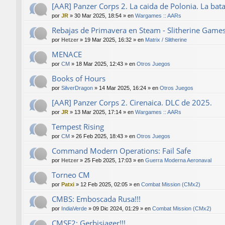
[AAR] Panzer Corps 2. La caida de Polonia. La bat
por
JR
»
30 Mar 2025, 18:54
» en
Wargames :: AARs
Rebajas de Primavera en Steam - Slitherine Game
por
Hetzer
»
19 Mar 2025, 16:32
» en
Matrix / Slitherine
MENACE
por
CM
»
18 Mar 2025, 12:43
» en
Otros Juegos
Books of Hours
por
SilverDragon
»
14 Mar 2025, 16:24
» en
Otros Juegos
[AAR] Panzer Corps 2. Cirenaica. DLC de 2025.
por
JR
»
13 Mar 2025, 17:14
» en
Wargames :: AARs
Tempest Rising
por
CM
»
26 Feb 2025, 18:43
» en
Otros Juegos
Command Modern Operations: Fail Safe
por
Hetzer
»
25 Feb 2025, 17:03
» en
Guerra Moderna Aeronaval
Torneo CM
por
Patxi
»
12 Feb 2025, 02:05
» en
Combat Mission (CMx2)
CMBS: Emboscada Rusa!!!
por
IndiaVerde
»
09 Dic 2024, 01:29
» en
Combat Mission (CMx2)
CMSF2: Gerbisjager!!!