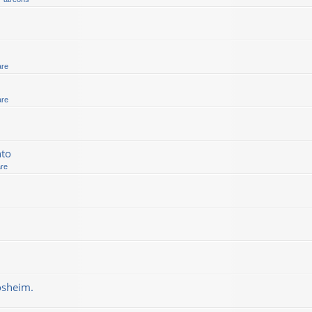
are
are
nto
are
osheim.