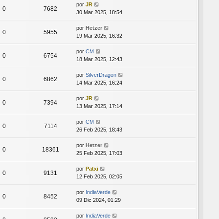
por
JR
0
7682
30 Mar 2025, 18:54
por
Hetzer
0
5955
19 Mar 2025, 16:32
por
CM
0
6754
18 Mar 2025, 12:43
por
SilverDragon
0
6862
14 Mar 2025, 16:24
por
JR
0
7394
13 Mar 2025, 17:14
por
CM
0
7114
26 Feb 2025, 18:43
por
Hetzer
0
18361
25 Feb 2025, 17:03
por
Patxi
0
9131
12 Feb 2025, 02:05
por
IndiaVerde
0
8452
09 Dic 2024, 01:29
por
IndiaVerde