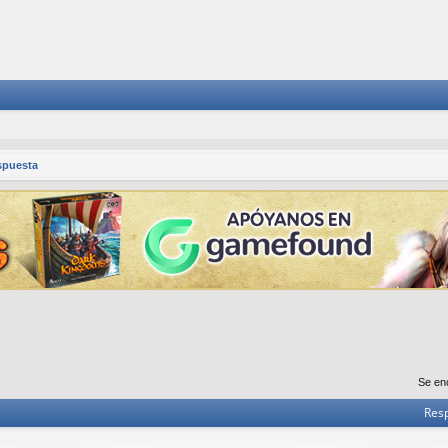
spuesta
Se en
Res