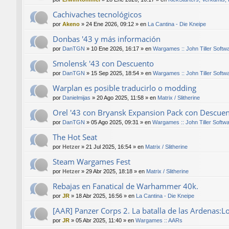
Cachivaches tecnológicos
por
Akeno
»
24 Ene 2026, 09:12
» en
La Cantina - Die Kneipe
Donbas '43 y más información
por
DanTGN
»
10 Ene 2026, 16:17
» en
Wargames :: John Tiller Softw
Smolensk '43 con Descuento
por
DanTGN
»
15 Sep 2025, 18:54
» en
Wargames :: John Tiller Softw
Warplan es posible traducirlo o modding
por
Danielmijas
»
20 Ago 2025, 11:58
» en
Matrix / Slitherine
Orel '43 con Bryansk Expansion Pack con Descue
por
DanTGN
»
05 Ago 2025, 09:31
» en
Wargames :: John Tiller Softw
The Hot Seat
por
Hetzer
»
21 Jul 2025, 16:54
» en
Matrix / Slitherine
Steam Wargames Fest
por
Hetzer
»
29 Abr 2025, 18:18
» en
Matrix / Slitherine
Rebajas en Fanatical de Warhammer 40k.
por
JR
»
18 Abr 2025, 16:56
» en
La Cantina - Die Kneipe
[AAR] Panzer Corps 2. La batalla de las Ardenas:L
por
JR
»
05 Abr 2025, 11:40
» en
Wargames :: AARs