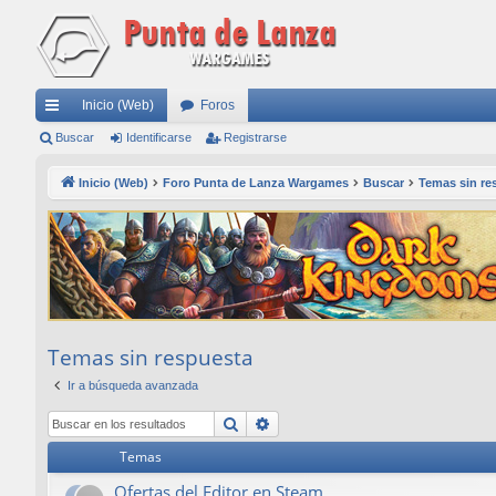
Inicio (Web)
Foros
nl
Buscar
Identificarse
Registrarse
ac
Inicio (Web)
Foro Punta de Lanza Wargames
Buscar
Temas sin re
es
rá
pi
do
s
Temas sin respuesta
Ir a búsqueda avanzada
Buscar
Búsqueda avanzada
Temas
Ofertas del Editor en Steam