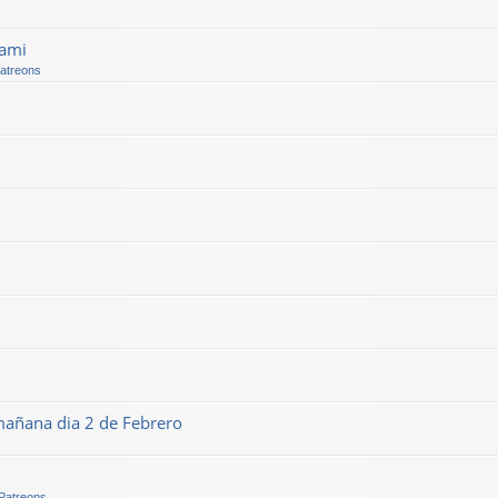
kami
Patreons
mañana dia 2 de Febrero
 Patreons