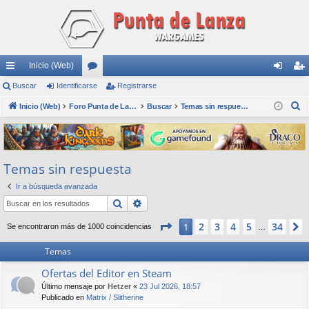
Inicio (Web)
nl
Buscar
Identificarse
or
Registrarse
de
eg
B
ac
Inicio (Web)
os
Foro Punta de Lanza Wargames
Buscar
Temas sin respuesta
nti
ist
u
es
fic
ra
s
rá
ar
rs
c
Temas sin respuesta
a
pi
se
e
r
Ir a búsqueda avanzada
do
Buscar
Búsqueda avanzada
s
Página
1
de
34
2
3
4
5
34
1
Se encontraron más de 1000 coincidencias
…
Temas
Ofertas del Editor en Steam
Último mensaje por
Hetzer
«
23 Jul 2026, 18:57
Publicado en
Matrix / Slitherine