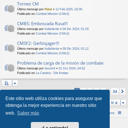
Torneo CM
Último mensaje por
Patxi
«
12 Feb 2025, 02:05
Publicado en
Combat Mission (CMx2)
CMBS: Emboscada Rusa!!!
Último mensaje por
IndiaVerde
«
09 Dic 2024, 01:29
Publicado en
Combat Mission (CMx2)
CMSF2: Gerbisjager!!!
Último mensaje por
IndiaVerde
«
09 Dic 2024, 01:12
Publicado en
Combat Mission (CMx2)
Problema de carga de la misión de combate
Último mensaje por
hector9
«
01 Oct 2024, 04:52
Publicado en
La Cantina - Die Kneipe
Página
1
de
34
2
3
4
5
34
1
Se encontraron más de 1000 coincidencias
…
Este sitio web utiliza cookies para asegurar que
Ir a
obtenga la mejor experiencia en nuestro sitio
web.
Saber más
Inicio (Web)
Foro Punta de Lanza Wargames
Contáctenos
Desarrollado por
phpBB
® Forum Software © phpBB Limited
¡Lo entiendo!
Style por
Arty
&
halilesen