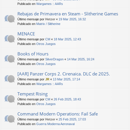
Publicado en
Wargames :: AARs
Rebajas de Primavera en Steam - Slitherine Games
Último mensaje por
Hetzer
«
19 Mar 2025, 16:32
Publicado en
Matrix / Slitherine
MENACE
Último mensaje por
CM
«
18 Mar 2025, 12:43
Publicado en
Otros Juegos
Books of Hours
Último mensaje por
SilverDragon
«
14 Mar 2025, 16:24
Publicado en
Otros Juegos
[AAR] Panzer Corps 2. Cirenaica. DLC de 2025.
Último mensaje por
JR
«
13 Mar 2025, 17:14
Publicado en
Wargames :: AARs
Tempest Rising
Último mensaje por
CM
«
26 Feb 2025, 18:43
Publicado en
Otros Juegos
Command Modern Operations: Fail Safe
Último mensaje por
Hetzer
«
25 Feb 2025, 17:03
Publicado en
Guerra Moderna Aeronaval