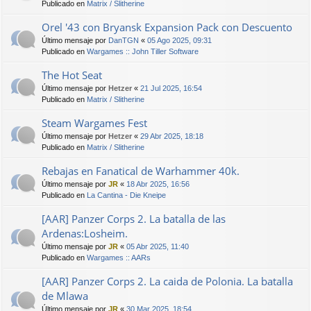
Publicado en
Matrix / Slitherine
Orel '43 con Bryansk Expansion Pack con Descuento
Último mensaje por
DanTGN
«
05 Ago 2025, 09:31
Publicado en
Wargames :: John Tiller Software
The Hot Seat
Último mensaje por
Hetzer
«
21 Jul 2025, 16:54
Publicado en
Matrix / Slitherine
Steam Wargames Fest
Último mensaje por
Hetzer
«
29 Abr 2025, 18:18
Publicado en
Matrix / Slitherine
Rebajas en Fanatical de Warhammer 40k.
Último mensaje por
JR
«
18 Abr 2025, 16:56
Publicado en
La Cantina - Die Kneipe
[AAR] Panzer Corps 2. La batalla de las
Ardenas:Losheim.
Último mensaje por
JR
«
05 Abr 2025, 11:40
Publicado en
Wargames :: AARs
[AAR] Panzer Corps 2. La caida de Polonia. La batalla
de Mlawa
Último mensaje por
JR
«
30 Mar 2025, 18:54