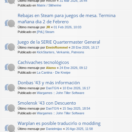
Último mensaje por
Hetzer
«
31 Mar 2026, 16:44
Publicado en
Matrix / Slitherine
Rebajas en Steam para juegos de mesa. Termina
mañana dia 2 de Febrero
Último mensaje por
JR
«
01 Feb 2026, 10:03
Publicado en
[PdL] Steam
Juego de la SERIE Quartermaster General
Último mensaje por
ErwinRommel
«
28 Ene 2026, 16:17
Publicado en
KickStarters, Verkamis, Patreons
Cachivaches tecnológicos
Último mensaje por
Akeno
«
24 Ene 2026, 09:12
Publicado en
La Cantina - Die Kneipe
Donbas '43 y más información
Último mensaje por
DanTGN
«
10 Ene 2026, 16:17
Publicado en
Wargames :: John Tiller Software
Smolensk '43 con Descuento
Último mensaje por
DanTGN
«
15 Sep 2025, 18:54
Publicado en
Wargames :: John Tiller Software
Warplan es posible traducirlo o modding
Último mensaje por
Danielmijas
«
20 Ago 2025, 11:58