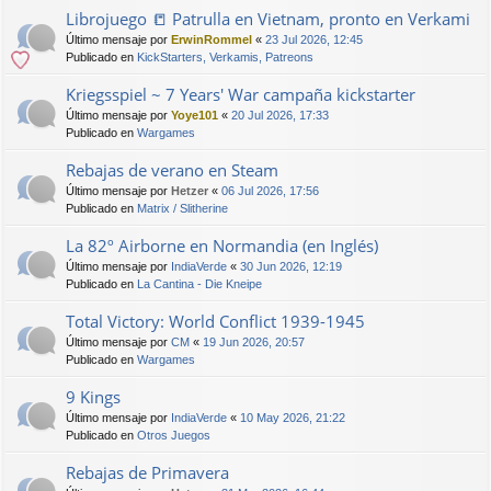
Librojuego 📒 Patrulla en Vietnam, pronto en Verkami
Último mensaje por
ErwinRommel
«
23 Jul 2026, 12:45
Publicado en
KickStarters, Verkamis, Patreons
Kriegsspiel ~ 7 Years' War campaña kickstarter
Último mensaje por
Yoye101
«
20 Jul 2026, 17:33
Publicado en
Wargames
Rebajas de verano en Steam
Último mensaje por
Hetzer
«
06 Jul 2026, 17:56
Publicado en
Matrix / Slitherine
La 82º Airborne en Normandia (en Inglés)
Último mensaje por
IndiaVerde
«
30 Jun 2026, 12:19
Publicado en
La Cantina - Die Kneipe
Total Victory: World Conflict 1939-1945
Último mensaje por
CM
«
19 Jun 2026, 20:57
Publicado en
Wargames
9 Kings
Último mensaje por
IndiaVerde
«
10 May 2026, 21:22
Publicado en
Otros Juegos
Rebajas de Primavera