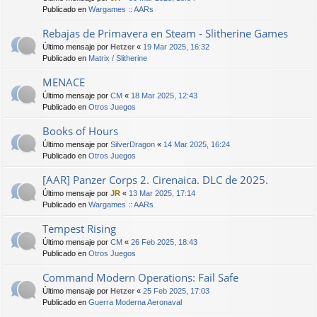
Publicado en
Wargames :: AARs
Rebajas de Primavera en Steam - Slitherine Games
Último mensaje por
Hetzer
«
19 Mar 2025, 16:32
Publicado en
Matrix / Slitherine
MENACE
Último mensaje por
CM
«
18 Mar 2025, 12:43
Publicado en
Otros Juegos
Books of Hours
Último mensaje por
SilverDragon
«
14 Mar 2025, 16:24
Publicado en
Otros Juegos
[AAR] Panzer Corps 2. Cirenaica. DLC de 2025.
Último mensaje por
JR
«
13 Mar 2025, 17:14
Publicado en
Wargames :: AARs
Tempest Rising
Último mensaje por
CM
«
26 Feb 2025, 18:43
Publicado en
Otros Juegos
Command Modern Operations: Fail Safe
Último mensaje por
Hetzer
«
25 Feb 2025, 17:03
Publicado en
Guerra Moderna Aeronaval