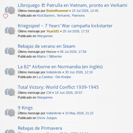
Librojuego 📒 Patrulla en Vietnam, pronto en Verkami
Último mensaje por
ErwinRommel
«
23 Jul 2026, 12:45
Publicado en
KickStarters, Verkamis, Patreons
Kriegsspiel ~ 7 Years' War campaña kickstarter
Último mensaje por
Yoye101
«
20 Jul 2026, 17:33
Publicado en
Wargames
Rebajas de verano en Steam
Último mensaje por
Hetzer
«
06 Jul 2026, 17:56
Publicado en
Matrix / Slitherine
La 82º Airborne en Normandia (en Inglés)
Último mensaje por
IndiaVerde
«
30 Jun 2026, 12:19
Publicado en
La Cantina - Die Kneipe
Total Victory: World Conflict 1939-1945
Último mensaje por
CM
«
19 Jun 2026, 20:57
Publicado en
Wargames
9 Kings
Último mensaje por
IndiaVerde
«
10 May 2026, 21:22
Publicado en
Otros Juegos
Rebajas de Primavera