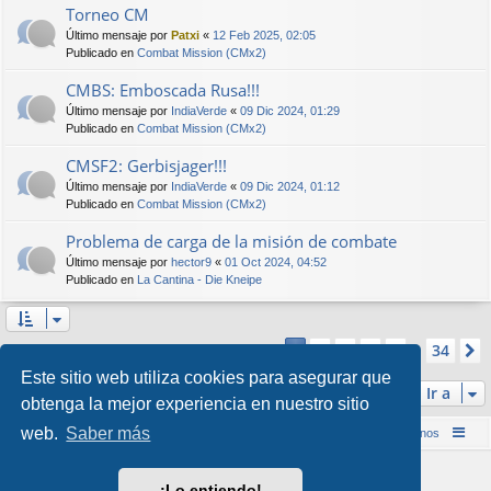
Torneo CM
Último mensaje por
Patxi
«
12 Feb 2025, 02:05
Publicado en
Combat Mission (CMx2)
CMBS: Emboscada Rusa!!!
Último mensaje por
IndiaVerde
«
09 Dic 2024, 01:29
Publicado en
Combat Mission (CMx2)
CMSF2: Gerbisjager!!!
Último mensaje por
IndiaVerde
«
09 Dic 2024, 01:12
Publicado en
Combat Mission (CMx2)
Problema de carga de la misión de combate
Último mensaje por
hector9
«
01 Oct 2024, 04:52
Publicado en
La Cantina - Die Kneipe
Página
1
de
34
2
3
4
5
34
1
Se encontraron más de 1000 coincidencias
…
Este sitio web utiliza cookies para asegurar que
Ir a
obtenga la mejor experiencia en nuestro sitio
web.
Saber más
Inicio (Web)
Foro Punta de Lanza Wargames
Contáctenos
Desarrollado por
phpBB
® Forum Software © phpBB Limited
¡Lo entiendo!
Style por
Arty
&
halilesen