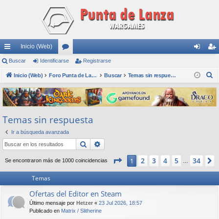
Inicio (Web)
nl
Buscar
Identificarse
or
Registrarse
de
eg
B
ac
Inicio (Web)
os
Foro Punta de Lanza Wargames
Buscar
Temas sin respuesta
nti
ist
u
es
fic
ra
s
rá
ar
rs
c
Temas sin respuesta
a
pi
se
e
r
Ir a búsqueda avanzada
do
Buscar
Búsqueda avanzada
s
Página
1
de
34
2
3
4
5
34
1
Se encontraron más de 1000 coincidencias
…
Temas
Ofertas del Editor en Steam
Último mensaje por
Hetzer
«
23 Jul 2026, 18:57
Publicado en
Matrix / Slitherine