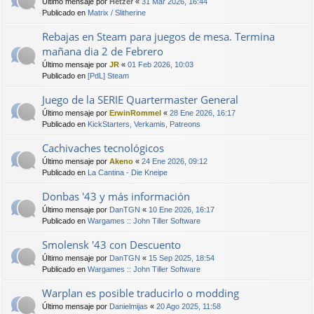
Último mensaje por
Hetzer
«
31 Mar 2026, 16:44
Publicado en
Matrix / Slitherine
Rebajas en Steam para juegos de mesa. Termina
mañana dia 2 de Febrero
Último mensaje por
JR
«
01 Feb 2026, 10:03
Publicado en
[PdL] Steam
Juego de la SERIE Quartermaster General
Último mensaje por
ErwinRommel
«
28 Ene 2026, 16:17
Publicado en
KickStarters, Verkamis, Patreons
Cachivaches tecnológicos
Último mensaje por
Akeno
«
24 Ene 2026, 09:12
Publicado en
La Cantina - Die Kneipe
Donbas '43 y más información
Último mensaje por
DanTGN
«
10 Ene 2026, 16:17
Publicado en
Wargames :: John Tiller Software
Smolensk '43 con Descuento
Último mensaje por
DanTGN
«
15 Sep 2025, 18:54
Publicado en
Wargames :: John Tiller Software
Warplan es posible traducirlo o modding
Último mensaje por
Danielmijas
«
20 Ago 2025, 11:58