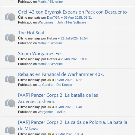
Publicado en
Matrix / Slitherine
Orel '43 con Bryansk Expansion Pack con Descuento
Último mensaje por
DanTGN
«
05 Ago 2025, 09:31
Publicado en
Wargames :: John Tiller Software
The Hot Seat
Último mensaje por
Hetzer
«
21 Jul 2025, 16:54
Publicado en
Matrix / Slitherine
Steam Wargames Fest
Último mensaje por
Hetzer
«
29 Abr 2025, 18:18
Publicado en
Matrix / Slitherine
Rebajas en Fanatical de Warhammer 40k.
Último mensaje por
JR
«
18 Abr 2025, 16:56
Publicado en
La Cantina - Die Kneipe
[AAR] Panzer Corps 2. La batalla de las
Ardenas:Losheim.
Último mensaje por
JR
«
05 Abr 2025, 11:40
Publicado en
Wargames :: AARs
[AAR] Panzer Corps 2. La caida de Polonia. La batalla
de Mlawa
Último mensaje por
JR
«
30 Mar 2025, 18:54