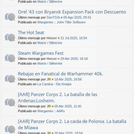
Publicado en
Matrix / Slitherine
Orel '43 con Bryansk Expansion Pack con Descuento
Último mensaje por
DanTGN
«
05 Ago 2025, 09:31
Publicado en
Wargames :: John Tiller Software
The Hot Seat
Último mensaje por
Hetzer
«
21 Jul 2025, 16:54
Publicado en
Matrix / Slitherine
Steam Wargames Fest
Último mensaje por
Hetzer
«
29 Abr 2025, 18:18
Publicado en
Matrix / Slitherine
Rebajas en Fanatical de Warhammer 40k.
Último mensaje por
JR
«
18 Abr 2025, 16:56
Publicado en
La Cantina - Die Kneipe
[AAR] Panzer Corps 2. La batalla de las
Ardenas:Losheim.
Último mensaje por
JR
«
05 Abr 2025, 11:40
Publicado en
Wargames :: AARs
[AAR] Panzer Corps 2. La caida de Polonia. La batalla
de Mlawa
Último mensaje por
JR
«
30 Mar 2025, 18:54