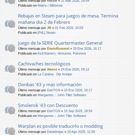
Último mensaje por
Hetzer
«
31 Mar 2026, 16:44
Publicado en
Matrix / Slitherine
Rebajas en Steam para juegos de mesa. Termina
mañana dia 2 de Febrero
Último mensaje por
JR
«
01 Feb 2026, 10:03
Publicado en
[PdL] Steam
Juego de la SERIE Quartermaster General
Último mensaje por
ErwinRommel
«
28 Ene 2026, 16:17
Publicado en
KickStarters, Verkamis, Patreons
Cachivaches tecnológicos
Último mensaje por
Akeno
«
24 Ene 2026, 09:12
Publicado en
La Cantina - Die Kneipe
Donbas '43 y más información
Último mensaje por
DanTGN
«
10 Ene 2026, 16:17
Publicado en
Wargames :: John Tiller Software
Smolensk '43 con Descuento
Último mensaje por
DanTGN
«
15 Sep 2025, 18:54
Publicado en
Wargames :: John Tiller Software
Warplan es posible traducirlo o modding
Último mensaje por
Danielmijas
«
20 Ago 2025, 11:58