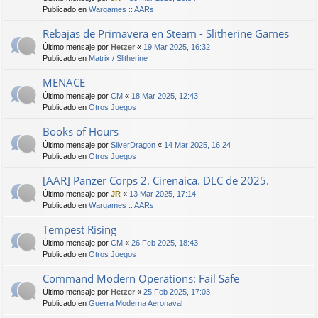
Publicado en
Wargames :: AARs
Rebajas de Primavera en Steam - Slitherine Games
Último mensaje por
Hetzer
«
19 Mar 2025, 16:32
Publicado en
Matrix / Slitherine
MENACE
Último mensaje por
CM
«
18 Mar 2025, 12:43
Publicado en
Otros Juegos
Books of Hours
Último mensaje por
SilverDragon
«
14 Mar 2025, 16:24
Publicado en
Otros Juegos
[AAR] Panzer Corps 2. Cirenaica. DLC de 2025.
Último mensaje por
JR
«
13 Mar 2025, 17:14
Publicado en
Wargames :: AARs
Tempest Rising
Último mensaje por
CM
«
26 Feb 2025, 18:43
Publicado en
Otros Juegos
Command Modern Operations: Fail Safe
Último mensaje por
Hetzer
«
25 Feb 2025, 17:03
Publicado en
Guerra Moderna Aeronaval