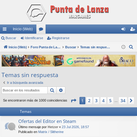
Inicio (Web)
nl
Buscar
Identificarse
or
Registrarse
de
eg
B
ac
Inicio (Web)
os
Foro Punta de Lanza Wargames
Buscar
Temas sin respuesta
nti
ist
u
es
fic
ra
s
rá
ar
rs
c
Temas sin respuesta
a
pi
se
e
r
Ir a búsqueda avanzada
do
Buscar
Búsqueda avanzada
s
Página
1
de
34
2
3
4
5
34
1
Se encontraron más de 1000 coincidencias
…
Temas
Ofertas del Editor en Steam
Último mensaje por
Hetzer
«
23 Jul 2026, 18:57
Publicado en
Matrix / Slitherine