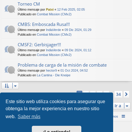
Torneo CM
Último mensaje por
Patxi
«
12 Feb 2025, 02:05
Publicado en
Combat Mission (CMx2)
CMBS: Emboscada Rusa!!!
Último mensaje por
IndiaVerde
«
09 Dic 2024, 01:29
Publicado en
Combat Mission (CMx2)
CMSF2: Gerbisjager!!!
Último mensaje por
IndiaVerde
«
09 Dic 2024, 01:12
Publicado en
Combat Mission (CMx2)
Problema de carga de la misión de combate
Último mensaje por
hector9
«
01 Oct 2024, 04:52
Publicado en
La Cantina - Die Kneipe
Página
1
de
34
2
3
4
5
34
1
Se encontraron más de 1000 coincidencias
…
Este sitio web utiliza cookies para asegurar que
Ir a
obtenga la mejor experiencia en nuestro sitio
web.
Saber más
Inicio (Web)
Foro Punta de Lanza Wargames
Contáctenos
Desarrollado por
phpBB
® Forum Software © phpBB Limited
¡Lo entiendo!
Style por
Arty
&
halilesen