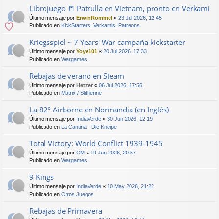
Librojuego 📒 Patrulla en Vietnam, pronto en Verkami
Último mensaje por
ErwinRommel
«
23 Jul 2026, 12:45
Publicado en
KickStarters, Verkamis, Patreons
Kriegsspiel ~ 7 Years' War campaña kickstarter
Último mensaje por
Yoye101
«
20 Jul 2026, 17:33
Publicado en
Wargames
Rebajas de verano en Steam
Último mensaje por
Hetzer
«
06 Jul 2026, 17:56
Publicado en
Matrix / Slitherine
La 82º Airborne en Normandia (en Inglés)
Último mensaje por
IndiaVerde
«
30 Jun 2026, 12:19
Publicado en
La Cantina - Die Kneipe
Total Victory: World Conflict 1939-1945
Último mensaje por
CM
«
19 Jun 2026, 20:57
Publicado en
Wargames
9 Kings
Último mensaje por
IndiaVerde
«
10 May 2026, 21:22
Publicado en
Otros Juegos
Rebajas de Primavera