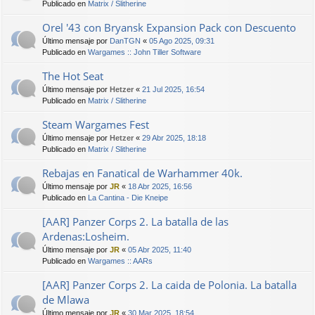
Publicado en
Matrix / Slitherine
Orel '43 con Bryansk Expansion Pack con Descuento
Último mensaje por
DanTGN
«
05 Ago 2025, 09:31
Publicado en
Wargames :: John Tiller Software
The Hot Seat
Último mensaje por
Hetzer
«
21 Jul 2025, 16:54
Publicado en
Matrix / Slitherine
Steam Wargames Fest
Último mensaje por
Hetzer
«
29 Abr 2025, 18:18
Publicado en
Matrix / Slitherine
Rebajas en Fanatical de Warhammer 40k.
Último mensaje por
JR
«
18 Abr 2025, 16:56
Publicado en
La Cantina - Die Kneipe
[AAR] Panzer Corps 2. La batalla de las
Ardenas:Losheim.
Último mensaje por
JR
«
05 Abr 2025, 11:40
Publicado en
Wargames :: AARs
[AAR] Panzer Corps 2. La caida de Polonia. La batalla
de Mlawa
Último mensaje por
JR
«
30 Mar 2025, 18:54