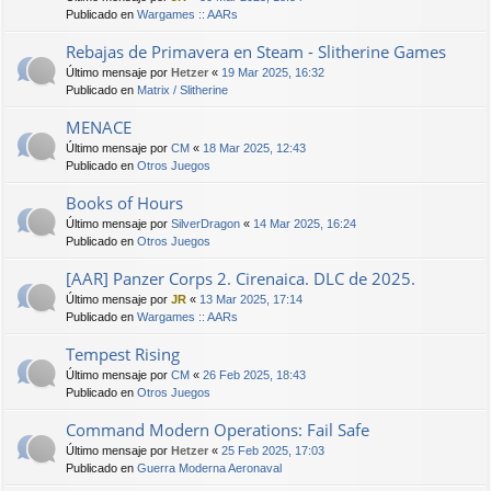
Publicado en
Wargames :: AARs
Rebajas de Primavera en Steam - Slitherine Games
Último mensaje por
Hetzer
«
19 Mar 2025, 16:32
Publicado en
Matrix / Slitherine
MENACE
Último mensaje por
CM
«
18 Mar 2025, 12:43
Publicado en
Otros Juegos
Books of Hours
Último mensaje por
SilverDragon
«
14 Mar 2025, 16:24
Publicado en
Otros Juegos
[AAR] Panzer Corps 2. Cirenaica. DLC de 2025.
Último mensaje por
JR
«
13 Mar 2025, 17:14
Publicado en
Wargames :: AARs
Tempest Rising
Último mensaje por
CM
«
26 Feb 2025, 18:43
Publicado en
Otros Juegos
Command Modern Operations: Fail Safe
Último mensaje por
Hetzer
«
25 Feb 2025, 17:03
Publicado en
Guerra Moderna Aeronaval