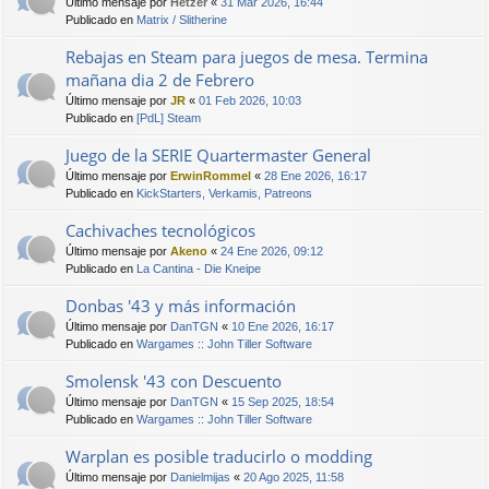
Último mensaje por
Hetzer
«
31 Mar 2026, 16:44
Publicado en
Matrix / Slitherine
Rebajas en Steam para juegos de mesa. Termina
mañana dia 2 de Febrero
Último mensaje por
JR
«
01 Feb 2026, 10:03
Publicado en
[PdL] Steam
Juego de la SERIE Quartermaster General
Último mensaje por
ErwinRommel
«
28 Ene 2026, 16:17
Publicado en
KickStarters, Verkamis, Patreons
Cachivaches tecnológicos
Último mensaje por
Akeno
«
24 Ene 2026, 09:12
Publicado en
La Cantina - Die Kneipe
Donbas '43 y más información
Último mensaje por
DanTGN
«
10 Ene 2026, 16:17
Publicado en
Wargames :: John Tiller Software
Smolensk '43 con Descuento
Último mensaje por
DanTGN
«
15 Sep 2025, 18:54
Publicado en
Wargames :: John Tiller Software
Warplan es posible traducirlo o modding
Último mensaje por
Danielmijas
«
20 Ago 2025, 11:58