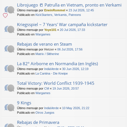
Librojuego 📒 Patrulla en Vietnam, pronto en Verkami
Último mensaje por
ErwinRommel
«
23 Jul 2026, 12:45
Publicado en
KickStarters, Verkamis, Patreons
Kriegsspiel ~ 7 Years' War campaña kickstarter
Último mensaje por
Yoye101
«
20 Jul 2026, 17:33
Publicado en
Wargames
Rebajas de verano en Steam
Último mensaje por
Hetzer
«
06 Jul 2026, 17:56
Publicado en
Matrix / Slitherine
La 82º Airborne en Normandia (en Inglés)
Último mensaje por
IndiaVerde
«
30 Jun 2026, 12:19
Publicado en
La Cantina - Die Kneipe
Total Victory: World Conflict 1939-1945
Último mensaje por
CM
«
19 Jun 2026, 20:57
Publicado en
Wargames
9 Kings
Último mensaje por
IndiaVerde
«
10 May 2026, 21:22
Publicado en
Otros Juegos
Rebajas de Primavera