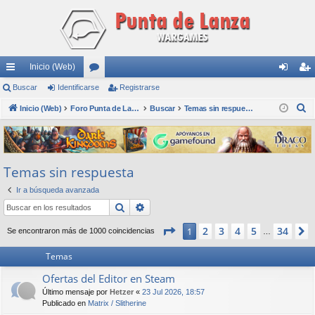
Inicio (Web)
nl
Buscar
Identificarse
or
Registrarse
de
eg
B
ac
Inicio (Web)
os
Foro Punta de Lanza Wargames
Buscar
Temas sin respuesta
nti
ist
u
es
fic
ra
s
rá
ar
rs
c
Temas sin respuesta
a
pi
se
e
r
Ir a búsqueda avanzada
do
Buscar
Búsqueda avanzada
s
Página
1
de
34
2
3
4
5
34
1
Se encontraron más de 1000 coincidencias
…
Temas
Ofertas del Editor en Steam
Último mensaje por
Hetzer
«
23 Jul 2026, 18:57
Publicado en
Matrix / Slitherine