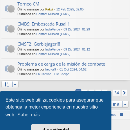
Torneo CM
Último mensaje por
Patxi
«
12 Feb 2025, 02:05
Publicado en
Combat Mission (CMx2)
CMBS: Emboscada Rusa!!!
Último mensaje por
IndiaVerde
«
09 Dic 2024, 01:29
Publicado en
Combat Mission (CMx2)
CMSF2: Gerbisjager!!!
Último mensaje por
IndiaVerde
«
09 Dic 2024, 01:12
Publicado en
Combat Mission (CMx2)
Problema de carga de la misión de combate
Último mensaje por
hector9
«
01 Oct 2024, 04:52
Publicado en
La Cantina - Die Kneipe
Página
1
de
34
2
3
4
5
34
1
Se encontraron más de 1000 coincidencias
…
Este sitio web utiliza cookies para asegurar que
Ir a
obtenga la mejor experiencia en nuestro sitio
web.
Saber más
Inicio (Web)
Foro Punta de Lanza Wargames
Contáctenos
Desarrollado por
phpBB
® Forum Software © phpBB Limited
¡Lo entiendo!
Style por
Arty
&
halilesen