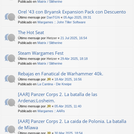
Publicado en
Matrix / Slitherine
Orel '43 con Bryansk Expansion Pack con Descuento
Último mensaje por
DanTGN
«
05 Ago 2025, 09:31
Publicado en
Wargames :: John Tiller Software
The Hot Seat
Último mensaje por
Hetzer
«
21 Jul 2025, 16:54
Publicado en
Matrix / Slitherine
Steam Wargames Fest
Último mensaje por
Hetzer
«
29 Abr 2025, 18:18
Publicado en
Matrix / Slitherine
Rebajas en Fanatical de Warhammer 40k.
Último mensaje por
JR
«
18 Abr 2025, 16:56
Publicado en
La Cantina - Die Kneipe
[AAR] Panzer Corps 2. La batalla de las
Ardenas:Losheim.
Último mensaje por
JR
«
05 Abr 2025, 11:40
Publicado en
Wargames :: AARs
[AAR] Panzer Corps 2. La caida de Polonia. La batalla
de Mlawa
Último mensaje por
JR
«
30 Mar 2025, 18:54