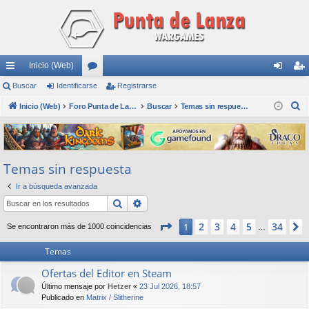
Inicio (Web)
nl
Buscar
Identificarse
or
Registrarse
de
eg
B
ac
Inicio (Web)
os
Foro Punta de Lanza Wargames
Buscar
Temas sin respuesta
nti
ist
u
es
fic
ra
s
rá
ar
rs
c
Temas sin respuesta
a
pi
se
e
r
Ir a búsqueda avanzada
do
Buscar
Búsqueda avanzada
s
Página
1
de
34
2
3
4
5
34
1
Se encontraron más de 1000 coincidencias
…
Temas
Ofertas del Editor en Steam
Último mensaje por
Hetzer
«
23 Jul 2026, 18:57
Publicado en
Matrix / Slitherine