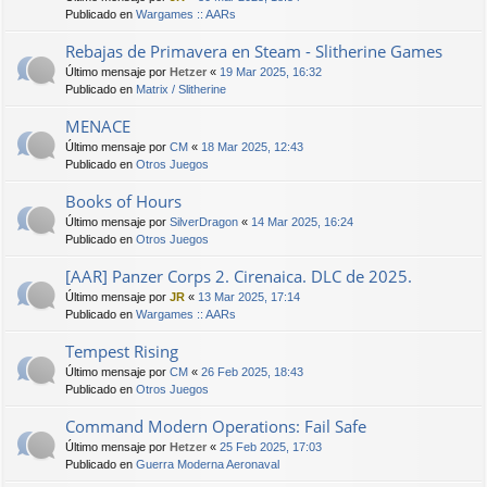
Publicado en
Wargames :: AARs
Rebajas de Primavera en Steam - Slitherine Games
Último mensaje por
Hetzer
«
19 Mar 2025, 16:32
Publicado en
Matrix / Slitherine
MENACE
Último mensaje por
CM
«
18 Mar 2025, 12:43
Publicado en
Otros Juegos
Books of Hours
Último mensaje por
SilverDragon
«
14 Mar 2025, 16:24
Publicado en
Otros Juegos
[AAR] Panzer Corps 2. Cirenaica. DLC de 2025.
Último mensaje por
JR
«
13 Mar 2025, 17:14
Publicado en
Wargames :: AARs
Tempest Rising
Último mensaje por
CM
«
26 Feb 2025, 18:43
Publicado en
Otros Juegos
Command Modern Operations: Fail Safe
Último mensaje por
Hetzer
«
25 Feb 2025, 17:03
Publicado en
Guerra Moderna Aeronaval