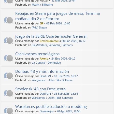
Último mensaje por
Hetzer
«
31 Mar 2026, 16:44
Publicado en
Matrix / Slitherine
Rebajas en Steam para juegos de mesa. Termina
mañana dia 2 de Febrero
Último mensaje por
JR
«
01 Feb 2026, 10:03
Publicado en
[PdL] Steam
Juego de la SERIE Quartermaster General
Último mensaje por
ErwinRommel
«
28 Ene 2026, 16:17
Publicado en
KickStarters, Verkamis, Patreons
Cachivaches tecnológicos
Último mensaje por
Akeno
«
24 Ene 2026, 09:12
Publicado en
La Cantina - Die Kneipe
Donbas '43 y más información
Último mensaje por
DanTGN
«
10 Ene 2026, 16:17
Publicado en
Wargames :: John Tiller Software
Smolensk '43 con Descuento
Último mensaje por
DanTGN
«
15 Sep 2025, 18:54
Publicado en
Wargames :: John Tiller Software
Warplan es posible traducirlo o modding
Último mensaje por
Danielmijas
«
20 Ago 2025, 11:58