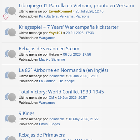
Librojuego 📒 Patrulla en Vietnam, pronto en Verkami
Último mensaje por
ErwinRommel
«
23 Jul 2026, 12:45
Publicado en
KickStarters, Verkamis, Patreons
Kriegsspiel ~ 7 Years' War campaña kickstarter
Último mensaje por
Yoye101
«
20 Jul 2026, 17:33
Publicado en
Wargames
Rebajas de verano en Steam
Último mensaje por
Hetzer
«
06 Jul 2026, 17:56
Publicado en
Matrix / Slitherine
La 82º Airborne en Normandia (en Inglés)
Último mensaje por
IndiaVerde
«
30 Jun 2026, 12:19
Publicado en
La Cantina - Die Kneipe
Total Victory: World Conflict 1939-1945
Último mensaje por
CM
«
19 Jun 2026, 20:57
Publicado en
Wargames
9 Kings
Último mensaje por
IndiaVerde
«
10 May 2026, 21:22
Publicado en
Otros Juegos
Rebajas de Primavera