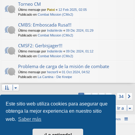
Torneo CM
Último mensaje por
Patxi
«
12 Feb 2025, 02:05
Publicado en
Combat Mission (CMx2)
CMBS: Emboscada Rusa!!!
Último mensaje por
IndiaVerde
«
09 Dic 2024, 01:29
Publicado en
Combat Mission (CMx2)
CMSF2: Gerbisjager!!!
Último mensaje por
IndiaVerde
«
09 Dic 2024, 01:12
Publicado en
Combat Mission (CMx2)
Problema de carga de la misión de combate
Último mensaje por
hector9
«
01 Oct 2024, 04:52
Publicado en
La Cantina - Die Kneipe
Página
1
de
34
2
3
4
5
34
1
Se encontraron más de 1000 coincidencias
…
Este sitio web utiliza cookies para asegurar que
Ir a
obtenga la mejor experiencia en nuestro sitio
web.
Saber más
Inicio (Web)
Foro Punta de Lanza Wargames
Contáctenos
Desarrollado por
phpBB
® Forum Software © phpBB Limited
¡Lo entiendo!
Style por
Arty
&
halilesen