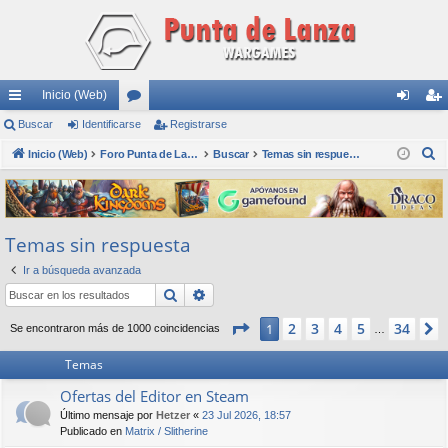
Inicio (Web)
nl
Buscar
Identificarse
or
Registrarse
de
eg
B
ac
Inicio (Web)
os
Foro Punta de Lanza Wargames
Buscar
Temas sin respuesta
nti
ist
u
es
fic
ra
s
rá
ar
rs
c
Temas sin respuesta
a
pi
se
e
r
Ir a búsqueda avanzada
do
Buscar
Búsqueda avanzada
s
Página
1
de
34
2
3
4
5
34
1
Se encontraron más de 1000 coincidencias
…
Temas
Ofertas del Editor en Steam
Último mensaje por
Hetzer
«
23 Jul 2026, 18:57
Publicado en
Matrix / Slitherine