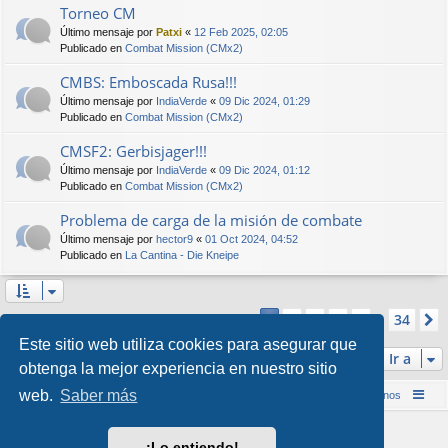
Torneo CM
Último mensaje por
Patxi
«
12 Feb 2025, 02:05
Publicado en
Combat Mission (CMx2)
CMBS: Emboscada Rusa!!!
Último mensaje por
IndiaVerde
«
09 Dic 2024, 01:29
Publicado en
Combat Mission (CMx2)
CMSF2: Gerbisjager!!!
Último mensaje por
IndiaVerde
«
09 Dic 2024, 01:12
Publicado en
Combat Mission (CMx2)
Problema de carga de la misión de combate
Último mensaje por
hector9
«
01 Oct 2024, 04:52
Publicado en
La Cantina - Die Kneipe
Página
1
de
34
2
3
4
5
34
1
Se encontraron más de 1000 coincidencias
…
Este sitio web utiliza cookies para asegurar que
Ir a
obtenga la mejor experiencia en nuestro sitio
web.
Saber más
Inicio (Web)
Foro Punta de Lanza Wargames
Contáctenos
Desarrollado por
phpBB
® Forum Software © phpBB Limited
¡Lo entiendo!
Style por
Arty
&
halilesen