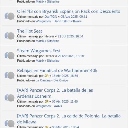
Publicado en
Matrix / Slitherine
Orel '43 con Bryansk Expansion Pack con Descuento
Último mensaje por
DanTGN
«
05 Ago 2025, 09:31
Publicado en
Wargames :: John Tiller Software
The Hot Seat
Último mensaje por
Hetzer
«
21 Jul 2025, 16:54
Publicado en
Matrix / Slitherine
Steam Wargames Fest
Último mensaje por
Hetzer
«
29 Abr 2025, 18:18
Publicado en
Matrix / Slitherine
Rebajas en Fanatical de Warhammer 40k.
Último mensaje por
JR
«
18 Abr 2025, 16:56
Publicado en
La Cantina - Die Kneipe
[AAR] Panzer Corps 2. La batalla de las
Ardenas:Losheim.
Último mensaje por
JR
«
05 Abr 2025, 11:40
Publicado en
Wargames :: AARs
[AAR] Panzer Corps 2. La caida de Polonia. La batalla
de Mlawa
Último mensaje por
JR
«
30 Mar 2025, 18:54