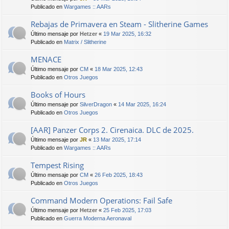
Publicado en
Wargames :: AARs
Rebajas de Primavera en Steam - Slitherine Games
Último mensaje por
Hetzer
«
19 Mar 2025, 16:32
Publicado en
Matrix / Slitherine
MENACE
Último mensaje por
CM
«
18 Mar 2025, 12:43
Publicado en
Otros Juegos
Books of Hours
Último mensaje por
SilverDragon
«
14 Mar 2025, 16:24
Publicado en
Otros Juegos
[AAR] Panzer Corps 2. Cirenaica. DLC de 2025.
Último mensaje por
JR
«
13 Mar 2025, 17:14
Publicado en
Wargames :: AARs
Tempest Rising
Último mensaje por
CM
«
26 Feb 2025, 18:43
Publicado en
Otros Juegos
Command Modern Operations: Fail Safe
Último mensaje por
Hetzer
«
25 Feb 2025, 17:03
Publicado en
Guerra Moderna Aeronaval