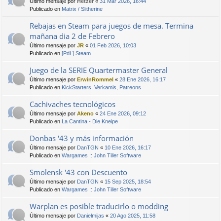
Último mensaje por
Hetzer
«
31 Mar 2026, 16:44
Publicado en
Matrix / Slitherine
Rebajas en Steam para juegos de mesa. Termina
mañana dia 2 de Febrero
Último mensaje por
JR
«
01 Feb 2026, 10:03
Publicado en
[PdL] Steam
Juego de la SERIE Quartermaster General
Último mensaje por
ErwinRommel
«
28 Ene 2026, 16:17
Publicado en
KickStarters, Verkamis, Patreons
Cachivaches tecnológicos
Último mensaje por
Akeno
«
24 Ene 2026, 09:12
Publicado en
La Cantina - Die Kneipe
Donbas '43 y más información
Último mensaje por
DanTGN
«
10 Ene 2026, 16:17
Publicado en
Wargames :: John Tiller Software
Smolensk '43 con Descuento
Último mensaje por
DanTGN
«
15 Sep 2025, 18:54
Publicado en
Wargames :: John Tiller Software
Warplan es posible traducirlo o modding
Último mensaje por
Danielmijas
«
20 Ago 2025, 11:58