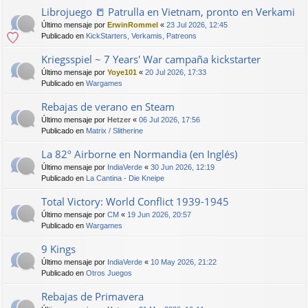
Librojuego 📒 Patrulla en Vietnam, pronto en Verkami
Último mensaje por
ErwinRommel
«
23 Jul 2026, 12:45
Publicado en
KickStarters, Verkamis, Patreons
Kriegsspiel ~ 7 Years' War campaña kickstarter
Último mensaje por
Yoye101
«
20 Jul 2026, 17:33
Publicado en
Wargames
Rebajas de verano en Steam
Último mensaje por
Hetzer
«
06 Jul 2026, 17:56
Publicado en
Matrix / Slitherine
La 82º Airborne en Normandia (en Inglés)
Último mensaje por
IndiaVerde
«
30 Jun 2026, 12:19
Publicado en
La Cantina - Die Kneipe
Total Victory: World Conflict 1939-1945
Último mensaje por
CM
«
19 Jun 2026, 20:57
Publicado en
Wargames
9 Kings
Último mensaje por
IndiaVerde
«
10 May 2026, 21:22
Publicado en
Otros Juegos
Rebajas de Primavera