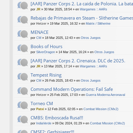
[AAR] Panzer Corps 2. La caida de Polonia. La bat
por
JR
»
30 Mar 2025, 18:54
» en
Wargames :: AARs
Rebajas de Primavera en Steam - Slitherine Game
por
Hetzer
»
19 Mar 2025, 16:32
» en
Matrix / Slitherine
MENACE
por
CM
»
18 Mar 2025, 12:43
» en
Otros Juegos
Books of Hours
por
SilverDragon
»
14 Mar 2025, 16:24
» en
Otros Juegos
[AAR] Panzer Corps 2. Cirenaica. DLC de 2025.
por
JR
»
13 Mar 2025, 17:14
» en
Wargames :: AARs
Tempest Rising
por
CM
»
26 Feb 2025, 18:43
» en
Otros Juegos
Command Modern Operations: Fail Safe
por
Hetzer
»
25 Feb 2025, 17:03
» en
Guerra Moderna Aeronaval
Torneo CM
por
Patxi
»
12 Feb 2025, 02:05
» en
Combat Mission (CMx2)
CMBS: Emboscada Rusa!!!
por
IndiaVerde
»
09 Dic 2024, 01:29
» en
Combat Mission (CMx2)
CMSF2: Gerbisjager!!!