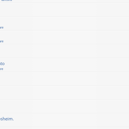
are
are
nto
are
osheim.