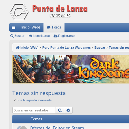
Inicio (Web)
Foros
nl
Buscar
Identificarse
Registrarse
ac
Inicio (Web)
Foro Punta de Lanza Wargames
Buscar
Temas sin re
es
rá
pi
do
s
Temas sin respuesta
Ir a búsqueda avanzada
Buscar
Búsqueda avanzada
Temas
Ofertas del Editor en Steam