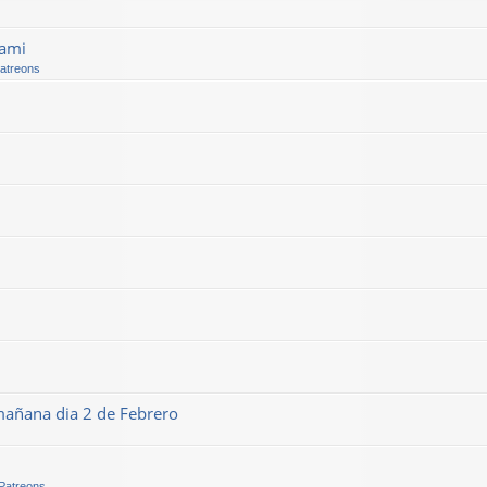
kami
Patreons
mañana dia 2 de Febrero
 Patreons