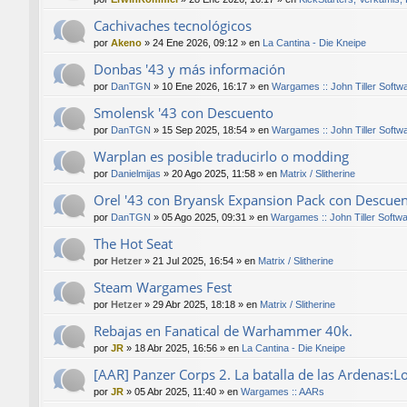
Cachivaches tecnológicos
por
Akeno
»
24 Ene 2026, 09:12
» en
La Cantina - Die Kneipe
Donbas '43 y más información
por
DanTGN
»
10 Ene 2026, 16:17
» en
Wargames :: John Tiller Softw
Smolensk '43 con Descuento
por
DanTGN
»
15 Sep 2025, 18:54
» en
Wargames :: John Tiller Softw
Warplan es posible traducirlo o modding
por
Danielmijas
»
20 Ago 2025, 11:58
» en
Matrix / Slitherine
Orel '43 con Bryansk Expansion Pack con Descue
por
DanTGN
»
05 Ago 2025, 09:31
» en
Wargames :: John Tiller Softw
The Hot Seat
por
Hetzer
»
21 Jul 2025, 16:54
» en
Matrix / Slitherine
Steam Wargames Fest
por
Hetzer
»
29 Abr 2025, 18:18
» en
Matrix / Slitherine
Rebajas en Fanatical de Warhammer 40k.
por
JR
»
18 Abr 2025, 16:56
» en
La Cantina - Die Kneipe
[AAR] Panzer Corps 2. La batalla de las Ardenas:L
por
JR
»
05 Abr 2025, 11:40
» en
Wargames :: AARs