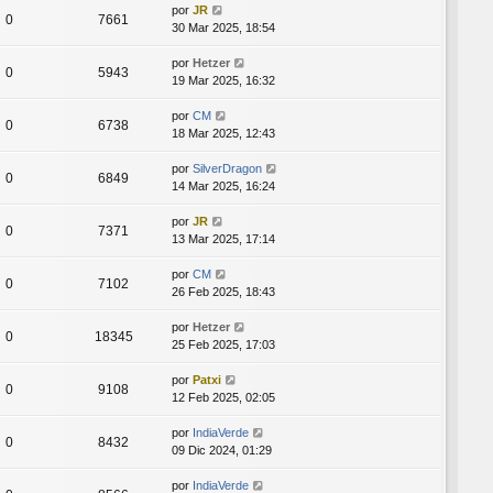
por
JR
0
7661
30 Mar 2025, 18:54
por
Hetzer
0
5943
19 Mar 2025, 16:32
por
CM
0
6738
18 Mar 2025, 12:43
por
SilverDragon
0
6849
14 Mar 2025, 16:24
por
JR
0
7371
13 Mar 2025, 17:14
por
CM
0
7102
26 Feb 2025, 18:43
por
Hetzer
0
18345
25 Feb 2025, 17:03
por
Patxi
0
9108
12 Feb 2025, 02:05
por
IndiaVerde
0
8432
09 Dic 2024, 01:29
por
IndiaVerde