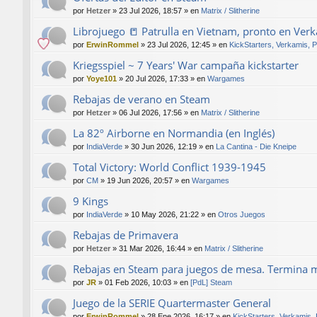
por
Hetzer
»
23 Jul 2026, 18:57
» en
Matrix / Slitherine
Librojuego 📒 Patrulla en Vietnam, pronto en Ver
por
ErwinRommel
»
23 Jul 2026, 12:45
» en
KickStarters, Verkamis, 
Kriegsspiel ~ 7 Years' War campaña kickstarter
por
Yoye101
»
20 Jul 2026, 17:33
» en
Wargames
Rebajas de verano en Steam
por
Hetzer
»
06 Jul 2026, 17:56
» en
Matrix / Slitherine
La 82º Airborne en Normandia (en Inglés)
por
IndiaVerde
»
30 Jun 2026, 12:19
» en
La Cantina - Die Kneipe
Total Victory: World Conflict 1939-1945
por
CM
»
19 Jun 2026, 20:57
» en
Wargames
9 Kings
por
IndiaVerde
»
10 May 2026, 21:22
» en
Otros Juegos
Rebajas de Primavera
por
Hetzer
»
31 Mar 2026, 16:44
» en
Matrix / Slitherine
Rebajas en Steam para juegos de mesa. Termina 
por
JR
»
01 Feb 2026, 10:03
» en
[PdL] Steam
Juego de la SERIE Quartermaster General
por
ErwinRommel
»
28 Ene 2026, 16:17
» en
KickStarters, Verkamis,