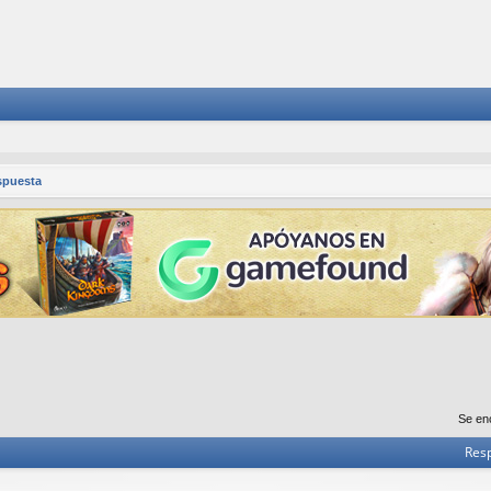
spuesta
Se en
Res