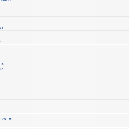
are
are
nto
are
osheim.