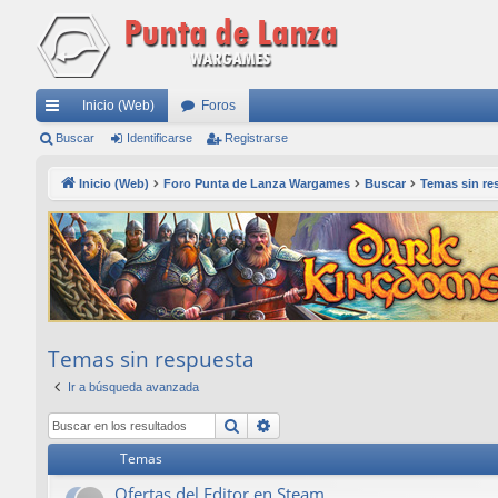
Inicio (Web)
Foros
nl
Buscar
Identificarse
Registrarse
ac
Inicio (Web)
Foro Punta de Lanza Wargames
Buscar
Temas sin re
es
rá
pi
do
s
Temas sin respuesta
Ir a búsqueda avanzada
Buscar
Búsqueda avanzada
Temas
Ofertas del Editor en Steam