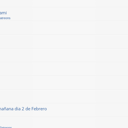
kami
Patreons
mañana dia 2 de Febrero
 Patreons