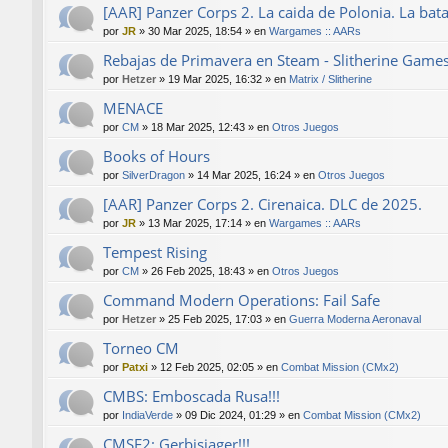
[AAR] Panzer Corps 2. La caida de Polonia. La bat
por
JR
»
30 Mar 2025, 18:54
» en
Wargames :: AARs
Rebajas de Primavera en Steam - Slitherine Game
por
Hetzer
»
19 Mar 2025, 16:32
» en
Matrix / Slitherine
MENACE
por
CM
»
18 Mar 2025, 12:43
» en
Otros Juegos
Books of Hours
por
SilverDragon
»
14 Mar 2025, 16:24
» en
Otros Juegos
[AAR] Panzer Corps 2. Cirenaica. DLC de 2025.
por
JR
»
13 Mar 2025, 17:14
» en
Wargames :: AARs
Tempest Rising
por
CM
»
26 Feb 2025, 18:43
» en
Otros Juegos
Command Modern Operations: Fail Safe
por
Hetzer
»
25 Feb 2025, 17:03
» en
Guerra Moderna Aeronaval
Torneo CM
por
Patxi
»
12 Feb 2025, 02:05
» en
Combat Mission (CMx2)
CMBS: Emboscada Rusa!!!
por
IndiaVerde
»
09 Dic 2024, 01:29
» en
Combat Mission (CMx2)
CMSF2: Gerbisjager!!!