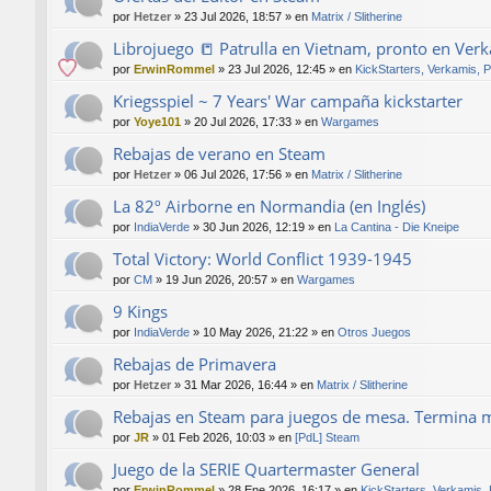
por
Hetzer
»
23 Jul 2026, 18:57
» en
Matrix / Slitherine
Librojuego 📒 Patrulla en Vietnam, pronto en Ver
por
ErwinRommel
»
23 Jul 2026, 12:45
» en
KickStarters, Verkamis, 
Kriegsspiel ~ 7 Years' War campaña kickstarter
por
Yoye101
»
20 Jul 2026, 17:33
» en
Wargames
Rebajas de verano en Steam
por
Hetzer
»
06 Jul 2026, 17:56
» en
Matrix / Slitherine
La 82º Airborne en Normandia (en Inglés)
por
IndiaVerde
»
30 Jun 2026, 12:19
» en
La Cantina - Die Kneipe
Total Victory: World Conflict 1939-1945
por
CM
»
19 Jun 2026, 20:57
» en
Wargames
9 Kings
por
IndiaVerde
»
10 May 2026, 21:22
» en
Otros Juegos
Rebajas de Primavera
por
Hetzer
»
31 Mar 2026, 16:44
» en
Matrix / Slitherine
Rebajas en Steam para juegos de mesa. Termina 
por
JR
»
01 Feb 2026, 10:03
» en
[PdL] Steam
Juego de la SERIE Quartermaster General
por
ErwinRommel
»
28 Ene 2026, 16:17
» en
KickStarters, Verkamis,