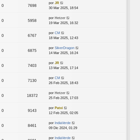
por
JR
0
7698
30 Mar 2025, 18:54
por
Hetzer
0
5958
19 Mar 2025, 16:32
por
CM
0
6767
18 Mar 2025, 12:43
por
SilverDragon
0
6875
14 Mar 2025, 16:24
por
JR
0
7403
13 Mar 2025, 17:14
por
CM
0
7130
26 Feb 2025, 18:43
por
Hetzer
0
18372
25 Feb 2025, 17:03
por
Patxi
0
9143
12 Feb 2025, 02:05
por
IndiaVerde
0
8461
09 Dic 2024, 01:29
por
IndiaVerde