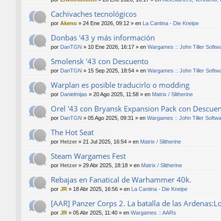
Cachivaches tecnológicos
por
Akeno
»
24 Ene 2026, 09:12
» en
La Cantina - Die Kneipe
Donbas '43 y más información
por
DanTGN
»
10 Ene 2026, 16:17
» en
Wargames :: John Tiller Softw
Smolensk '43 con Descuento
por
DanTGN
»
15 Sep 2025, 18:54
» en
Wargames :: John Tiller Softw
Warplan es posible traducirlo o modding
por
Danielmijas
»
20 Ago 2025, 11:58
» en
Matrix / Slitherine
Orel '43 con Bryansk Expansion Pack con Descue
por
DanTGN
»
05 Ago 2025, 09:31
» en
Wargames :: John Tiller Softw
The Hot Seat
por
Hetzer
»
21 Jul 2025, 16:54
» en
Matrix / Slitherine
Steam Wargames Fest
por
Hetzer
»
29 Abr 2025, 18:18
» en
Matrix / Slitherine
Rebajas en Fanatical de Warhammer 40k.
por
JR
»
18 Abr 2025, 16:56
» en
La Cantina - Die Kneipe
[AAR] Panzer Corps 2. La batalla de las Ardenas:L
por
JR
»
05 Abr 2025, 11:40
» en
Wargames :: AARs