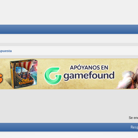
spuesta
Se en
Res