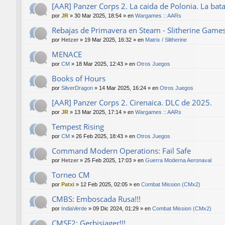
[AAR] Panzer Corps 2. La caida de Polonia. La bat
por
JR
»
30 Mar 2025, 18:54
» en
Wargames :: AARs
Rebajas de Primavera en Steam - Slitherine Game
por
Hetzer
»
19 Mar 2025, 16:32
» en
Matrix / Slitherine
MENACE
por
CM
»
18 Mar 2025, 12:43
» en
Otros Juegos
Books of Hours
por
SilverDragon
»
14 Mar 2025, 16:24
» en
Otros Juegos
[AAR] Panzer Corps 2. Cirenaica. DLC de 2025.
por
JR
»
13 Mar 2025, 17:14
» en
Wargames :: AARs
Tempest Rising
por
CM
»
26 Feb 2025, 18:43
» en
Otros Juegos
Command Modern Operations: Fail Safe
por
Hetzer
»
25 Feb 2025, 17:03
» en
Guerra Moderna Aeronaval
Torneo CM
por
Patxi
»
12 Feb 2025, 02:05
» en
Combat Mission (CMx2)
CMBS: Emboscada Rusa!!!
por
IndiaVerde
»
09 Dic 2024, 01:29
» en
Combat Mission (CMx2)
CMSF2: Gerbisjager!!!