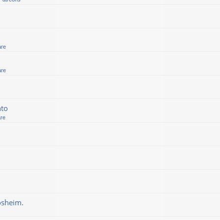
are
are
nto
are
osheim.