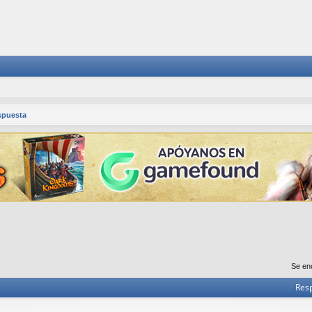
spuesta
Se en
Res