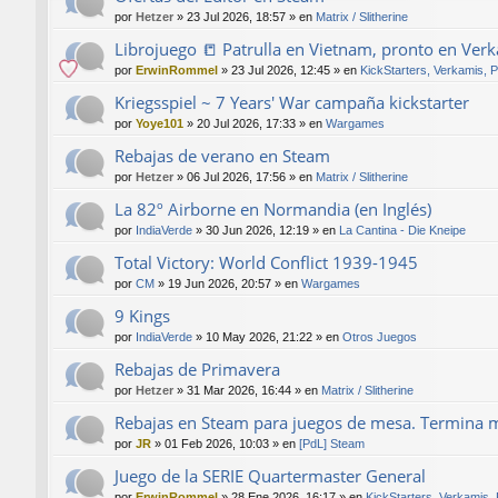
por
Hetzer
»
23 Jul 2026, 18:57
» en
Matrix / Slitherine
Librojuego 📒 Patrulla en Vietnam, pronto en Ver
por
ErwinRommel
»
23 Jul 2026, 12:45
» en
KickStarters, Verkamis, 
Kriegsspiel ~ 7 Years' War campaña kickstarter
por
Yoye101
»
20 Jul 2026, 17:33
» en
Wargames
Rebajas de verano en Steam
por
Hetzer
»
06 Jul 2026, 17:56
» en
Matrix / Slitherine
La 82º Airborne en Normandia (en Inglés)
por
IndiaVerde
»
30 Jun 2026, 12:19
» en
La Cantina - Die Kneipe
Total Victory: World Conflict 1939-1945
por
CM
»
19 Jun 2026, 20:57
» en
Wargames
9 Kings
por
IndiaVerde
»
10 May 2026, 21:22
» en
Otros Juegos
Rebajas de Primavera
por
Hetzer
»
31 Mar 2026, 16:44
» en
Matrix / Slitherine
Rebajas en Steam para juegos de mesa. Termina 
por
JR
»
01 Feb 2026, 10:03
» en
[PdL] Steam
Juego de la SERIE Quartermaster General
por
ErwinRommel
»
28 Ene 2026, 16:17
» en
KickStarters, Verkamis,