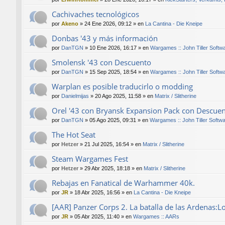
Cachivaches tecnológicos
por
Akeno
»
24 Ene 2026, 09:12
» en
La Cantina - Die Kneipe
Donbas '43 y más información
por
DanTGN
»
10 Ene 2026, 16:17
» en
Wargames :: John Tiller Softw
Smolensk '43 con Descuento
por
DanTGN
»
15 Sep 2025, 18:54
» en
Wargames :: John Tiller Softw
Warplan es posible traducirlo o modding
por
Danielmijas
»
20 Ago 2025, 11:58
» en
Matrix / Slitherine
Orel '43 con Bryansk Expansion Pack con Descue
por
DanTGN
»
05 Ago 2025, 09:31
» en
Wargames :: John Tiller Softw
The Hot Seat
por
Hetzer
»
21 Jul 2025, 16:54
» en
Matrix / Slitherine
Steam Wargames Fest
por
Hetzer
»
29 Abr 2025, 18:18
» en
Matrix / Slitherine
Rebajas en Fanatical de Warhammer 40k.
por
JR
»
18 Abr 2025, 16:56
» en
La Cantina - Die Kneipe
[AAR] Panzer Corps 2. La batalla de las Ardenas:L
por
JR
»
05 Abr 2025, 11:40
» en
Wargames :: AARs