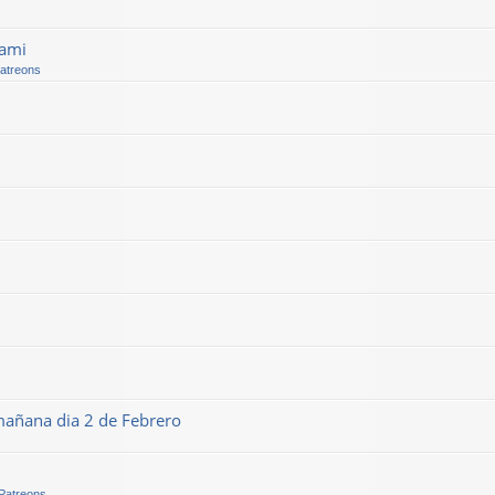
kami
Patreons
mañana dia 2 de Febrero
 Patreons