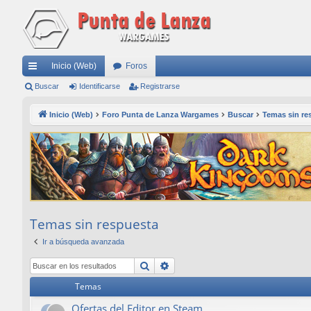
Inicio (Web)
Foros
nl
Buscar
Identificarse
Registrarse
ac
Inicio (Web)
Foro Punta de Lanza Wargames
Buscar
Temas sin re
es
rá
pi
do
s
Temas sin respuesta
Ir a búsqueda avanzada
Buscar
Búsqueda avanzada
Temas
Ofertas del Editor en Steam