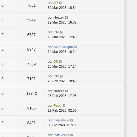
por
JR
0
7661
30 Mar 2025, 18:54
por
Hetzer
0
5942
19 Mar 2025, 16:32
por
CM
0
6737
18 Mar 2025, 12:43
por
SilverDragon
0
6847
14 Mar 2025, 16:24
por
JR
0
7369
13 Mar 2025, 17:14
por
CM
0
7101
26 Feb 2025, 18:43
por
Hetzer
0
18342
25 Feb 2025, 17:03
por
Patxi
0
9106
12 Feb 2025, 02:05
por
IndiaVerde
0
8431
09 Dic 2024, 01:29
por
IndiaVerde